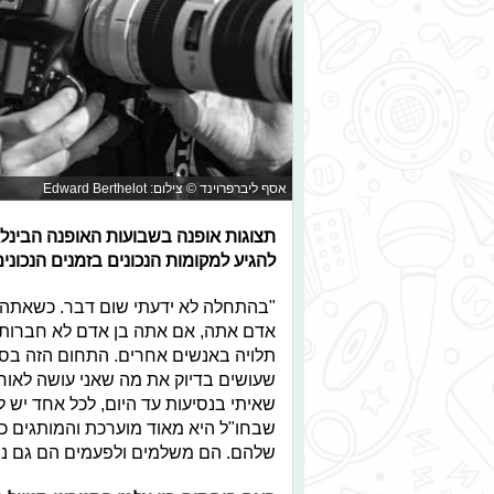
אסף ליברפרוינד © צילום: Edward Berthelot
תצוגות אופנה בשבועות האופנה הבינלא
להגיע למקומות הנכונים בזמנים הנכוני
"בהתחלה לא ידעתי שום דבר. כשאתה בא
אדם אתה, אם אתה בן אדם לא חברותי 
תלויה באנשים אחרים. התחום הזה בס
שעושים בדיוק את מה שאני עושה לאורך
שאיתי בנסיעות עד היום, לכל אחד יש ל
שבחו"ל היא מאוד מוערכת והמותגים כב
שלהם. הם משלמים ולפעמים הם גם נות