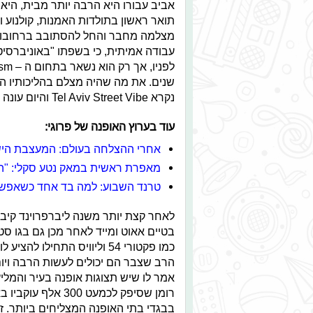
אביב עבורו היא הרבה יותר מבית, היא
תואר ראשון בתולדות האמנות, קולנוע 
מצלמה מחבר והחל להסתובב ברחובות ה
עבודה אמיתית, כי בשפתו "באוניברסי
שנים. את מה שהיה מצלם בהליכותיו ה
נקרא Tel Aviv Street Vibe והיום עונה לשם The Street Vibe.
עוד בערוץ האופנה של פרוגי:
אחרי ההצלחה בעולם: המעצבת היש
מאפרת ראשית במאק נטע סקלי: "הא
טרנד השבוע: למה בד אחד כשאפש
לאחר קצת יותר משנה ליברפרוינד קי
בטיים אאוט ומייד לאחר מכן גם בגו ס
כמו פקטורי 54 וליוויס התחי
הרב שצבר הם יכולים לעשות הרבה ויום 
אמר לו שיש תצוגות אופנה בעיר והמלי
רומן שסיפק לכמעט
בבגדי בתי האופנה המצליחים ביותר. ז