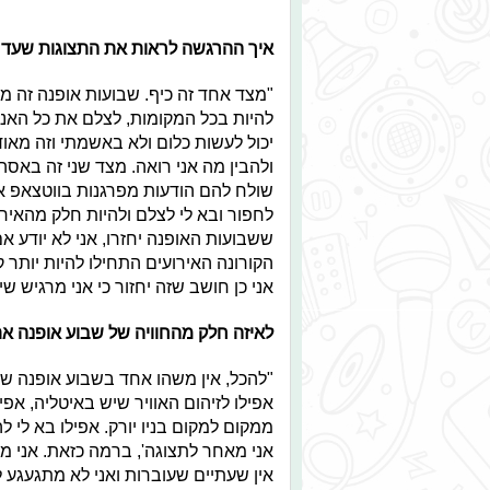
איך ההרגשה לראות את התצוגות שעד כ
"מצד אחד זה כיף. שבועות אופנה זה מא
להיות בכל המקומות, לצלם את כל האנשי
יכול לעשות כלום ולא באשמתי וזה מאוד
ולהבין מה אני רואה. מצד שני זה באסה
שולח להם הודעות מפרגנות בווטצאפ אב
לחפור ובא לי לצלם ולהיות חלק מהאירו
ששבועות האופנה יחזרו, אני לא יודע אם
הקורונה האירועים התחילו להיות יותר 
אני כן חושב שזה יחזור כי אני מרגיש 
לאיזה חלק מהחוויה של שבוע אופנה א
"להכל, אין משהו אחד בשבוע אופנה שאני
אפילו לזיהום האוויר שיש באיטליה, אפ
ממקום למקום בניו יורק. אפילו בא לי להי
אני מאחר לתצוגה', ברמה כזאת. אני מת
אין שעתיים שעוברות ואני לא מתגעגע 