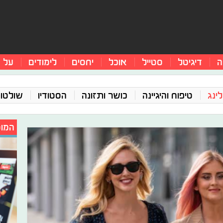
ה
דיגיטל
סטייל
אוכל
יחסים
לימודים
על 
ינג
טיפוח והיגיינה
כושר ותזונה
הסטודיו
שולטו
המומ