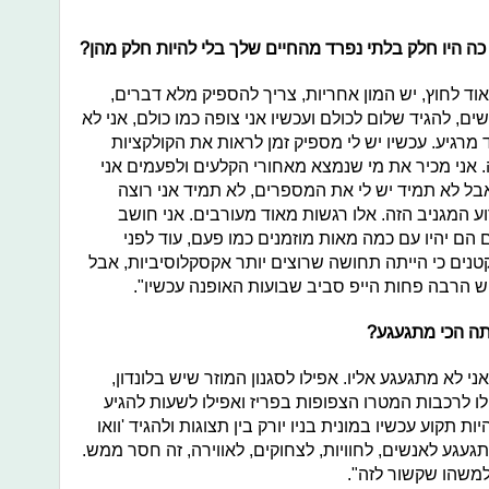
ה היו חלק בלתי נפרד מהחיים שלך בלי להיות חלק מהן?
וד לחוץ, יש המון אחריות, צריך להספיק מלא דברים,
ם, להגיד שלום לכולם ועכשיו אני צופה כמו כולם, אני לא
 מרגיע. עכשיו יש לי מספיק זמן לראות את הקולקציות
. אני מכיר את מי שנמצא מאחורי הקלעים ולפעמים אני
ל לא תמיד יש לי את המספרים, לא תמיד אני רוצה
ע המגניב הזה. אלו רגשות מאוד מעורבים. אני חושב
 הם יהיו עם כמה מאות מוזמנים כמו פעם, עוד לפני
קטנים כי הייתה תחושה שרוצים יותר אקסקלוסיביות, אבל
שיש הרבה פחות הייפ סביב שבועות האופנה עכשיו".
תה הכי מתגעגע?
 לא מתגעגע אליו. אפילו לסגנון המוזר שיש בלונדון,
ילו לרכבות המטרו הצפופות בפריז ואפילו לשעות להגיע
ות תקוע עכשיו במונית בניו יורק בין תצוגות ולהגיד 'וואו
געגע לאנשים, לחוויות, לצחוקים, לאווירה, זה חסר ממש.
למשהו שקשור לזה".