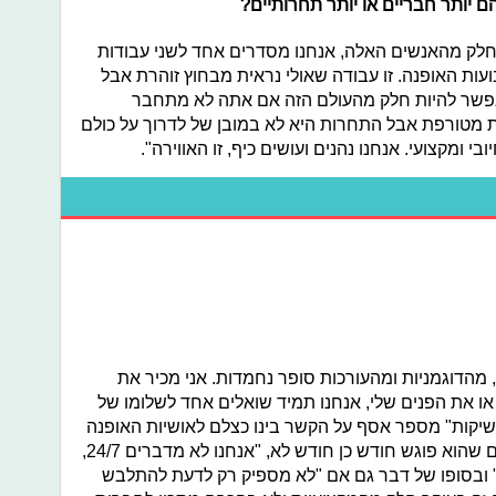
ם יותר חבריים או יותר תחרותיים?
 חלק מהאנשים האלה, אנחנו מסדרים אחד לשני עבודות
עות האופנה. זו עבודה שאולי נראית מבחוץ זוהרת אבל
 אפשר להיות חלק מהעולם הזה אם אתה לא מתחבר
ת מטורפת אבל התחרות היא לא במובן של לדרוך על כולם
ומקצועי. אנחנו נהנים ועושים כיף, זו האווירה".
ת, מהדוגמניות ומהעורכות סופר נחמדות. אני מכיר את
או את הפנים שלי, אנחנו תמיד שואלים אחד לשלומו של
ונשיקות" מספר אסף על הקשר בינו כצלם לאושיות האופנה
אותן הוא מצלם. אך למרות שאלו אנשים שהוא פוגש חודש כן חודש לא, "אנחנו לא מדברים 24/7,
" ובסופו של דבר גם אם "לא מספיק רק לדעת להתלבש