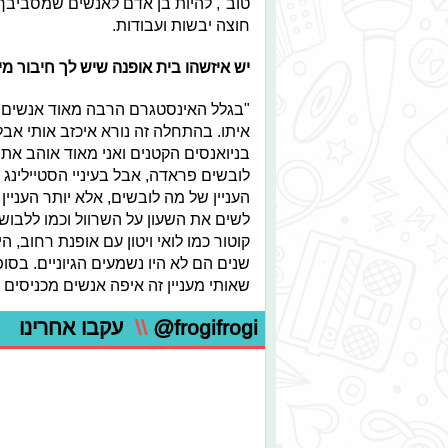
טוב", להיות בן אדם לאנשים שמסביבך
חוצה יבשות ועבודות.
יש איזשהו בית אופנה שיש לך חיבור מיו
"בגלל האינסטגרם הרבה מאוד אנשים מ
איתו. בהתחלה זה נורא איכזב אותי א
בניואנסים הקטנים ואני מאוד אוהב את 
לובשים פראדה, אבל בעיניי הסטיילינג
העניין של מה לובשים, אלא יותר העניי
לשים את השעון על השרוול וכמו ללבוש 
קוטור כמו לואי ויטון עם אופנת רחוב, 
שנים הם לא היו נשמעים הגיוניים. בס
שאותי מעניין זה איפה אנשים מכניסים
@frogifrogi
\\
עקבו אחרינו