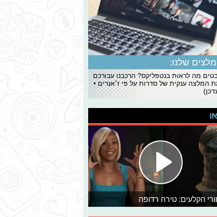
לצים שלנו:
ים מה לראות בנטפליקס? הרכבנו עבורכם
 המלצה ענקית של סדרות על פי ז׳אנרים •
כן)
או
רי הקלעים: טירה רדופה