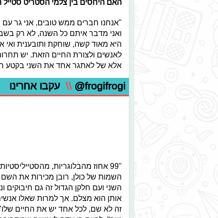
האם היחסים בין צלמי הסטריט סטייל ה
"אנחנו חברים ממש טובים, אני גר עם
ואני מדבר איתם כל השנה, לא רק בשבו
היא מאוד קשה, שוחקת ותובענית ואי
לאנשים ולצורת החיים הזאת. יש תחרו
אלא של לאתגר אחד את השני בקטע חיובי 
@frogifrogi
\\
עקבו אחרינו
"99 אחוז מהבלוגריות, מהסטייליסטיו
השמות של כולן, רובן מכירות את השם 
השני ועם חלקן הגדול זה גם חיבוקים 
זה לא שם, לכל אחד יש את החיים שלו