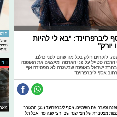
המומ
 ליברפרוינד: "בא לי להיות
מתלבט
 יורק"
רשימת
(מתעד
פנה, לוקחים חלק בכל מה שחם לפני כולם,
ווידי
רבה סטייל על פני האדמה ומייצגים את האופנה
בחרת ישראל באופנה שבשגרה לא מפסידה אף
חוב אסף ליברפרוינד
מאחו
עד שהקורונה השביתה את שבועות האופנה וסגרה את השמיים, אסף ליברפרוינד (35) התגורר
בכמות מצטברת של חצי שנה שם וחצי שנה פה. אבל תל