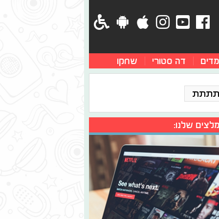
מדים
דה סטורי
שחקו
תתתת
לצים שלנו: