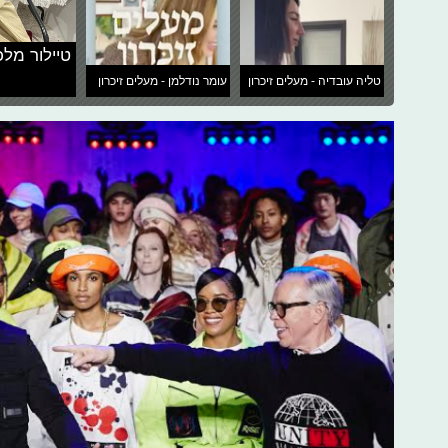
טיילור מלכ
טליה עובדיה - מעלים זיכרון
עומר נודלמן - מעלים זיכרון