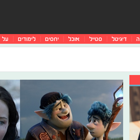
ה
דיגיטל
סטייל
אוכל
יחסים
לימודים
על 