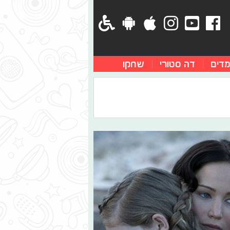
מדים
דה סטורי
שחקו