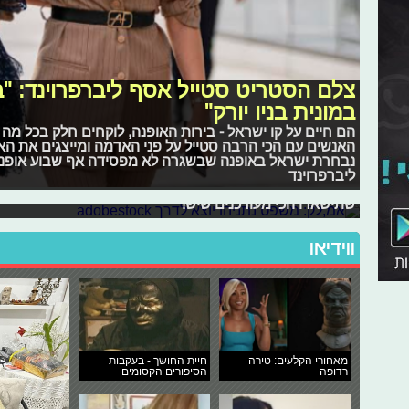
צלם הסטריט סטייל אסף ליברפרוינד: "ב
במונית בניו יורק"
הם חיים על קו ישראל - בירות האופנה, לוקחים חלק בכל מ
האנשים עם הכי הרבה סטייל על פני האדמה ומייצגים את ה
אמ;לק: משפט נתניהו יוצא לדרך
נבחרת ישראל באופנה שבשגרה לא מפסידה אף שבוע אופנה
הייתם עסוקים מדי בשביל להתעדכן בכל החדשות והאירועים 
ליברפרוינד
ובעולם? אל דאגה, בדיוק בשביל זה אנחנו כאן! סיכום החדשו
שתישארו הכי מעודכנים שיש!
ווידיאו
מאחורי הקלעים: טירה
חיית החושך - בעקבות
רדופה
הסיפורים הקסומים