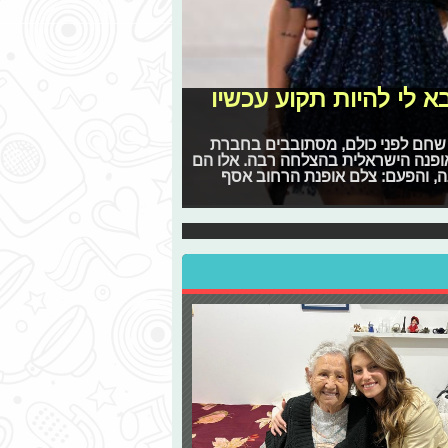
א לי להיות תקוע עכשיו
ה שחם לפני כולם, מסתובבים בחברת
אופנה הישראלית בהצלחה רבה. אלו הם
, והפעם: צלם אופנת הרחוב אסף
המעניינים ביותר שקראו השבוע בארץ
ת השבועי של פרוגי חוזר גם השבוע כדי