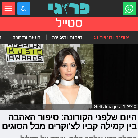
סטייל
אופנה וסטיילינג
טיפוח והיגיינה
כושר ותזונה
ה
© צילום: GettyImages
היום שלפני הקורונה: סיפור האהבה
בין קמילה קביו לצ'וקרים מכל הסוגים