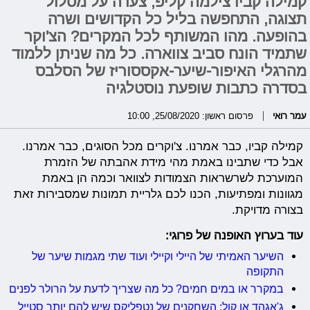
קמילה קביו צילמה קליפ, צעדה על מסלול
תצוגה, התחפשה בליל כל הקדושים ושרה
בהופעה. מהו המשותף לכל המקרים? הצ'וקר
שתמיד הונח סביב צווארה. כל מה שניתן ללמוד
מהרגלי האיפור-שיער-אקססוריז של הסלבס
בסדרה כתבות שופעת נוסטלגיה
עמר רואי
פרסום ראשון: 25/08/2020, 10:00
קמילה קביו, כבר אמרנו. צ'וקרים מכל הסוגים, כבר אמרנו.
אבל כדי שתבינו באמת מהי מידת אהבתה של הזמרת
המוערכת לשרשראות הצמודות לצוואר וכמה הן באמת
מגוונות ומפתיעות, הכנו לכם גלריית תמונות שמסבירות זאת
בצורה מדויקת.
עוד בערוץ האופנה של פרוגי:
השיער האמיתי של היילי וקיילי ועוד שתי מגמות שיער של
התקופה
במקרר או במים חמים? כל מה שצריך לדעת על הרולר לפנים
ג'אגהד או קול: השחקנים של נטפליקס שיש להם יותר סטייל