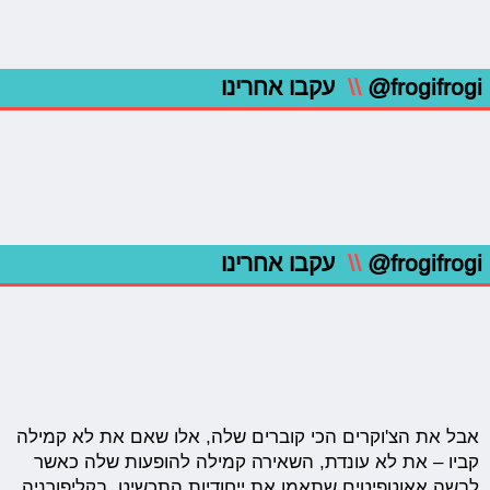
@frogifrogi
\\
עקבו אחרינו
@frogifrogi
\\
עקבו אחרינו
אבל את הצ'וקרים הכי קוברים שלה, אלו שאם את לא קמילה
קביו – את לא עונדת, השאירה קמילה להופעות שלה כאשר
לבשה אאוטפיטים שתאמו את ייחודיות התכשיט. בקליפורניה