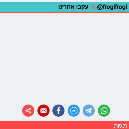
@frogifrogi
\\
עקבו אחרינו
תגיות