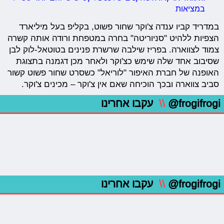
במציאות
במדריד קביו ענדה צ'וקר שחור פשוט, בקליפ בעל מיליארד
הצפיות ללהיט "סניוריטה" בחרה במטפחת ורודה אותה קשרה
צמוד לצווארה. בפריז שילבה שרשרת פנינים בטוטאל-לוק לבן
שסיבוב אחד שלה שימש כצ'וקר ולאחר מכן דגמנה בתצוגת
האופנה של חברת האיפור "לוריאל" כשסרט שחור פשוט קשור
סביב צווארה ובכך הוכיחה שאם אין צ'וקר – מכינים צ'וקר.
@frogifrogi
\\
עקבו אחרינו
@frogifrogi
\\
עקבו אחרינו