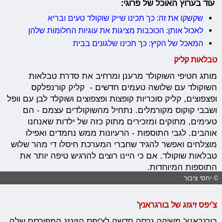
עוד בערוץ האוכל של פרוגי:
שקשקו את זה: כך תכינו שייק שוקולד טעים ובריא
לאכול אותן: הכוכבות מציגות את עוגיות החלומות שלהן
המאכל של הקיץ: כך תכינו שלגונים בבית
טבלאות קליק
מותג חטיפי השוקולד מרענן ומרחיב את סדרת טבלאות
השוקולד עם שלושה טעמים חדשים - קליק קורנפלקס
ופצפוצים, קליק סוכריות קופצות ופצפוצים ושוקלד לבן עם וופל
ושבבי קוקוס מקורמלים. נתחיל מהשוקולדים עצמם - הם
טעימים, מתוקים ומזכירים מתוק כזה של ילדות שאנחנו
אוהבים. לגבי התוספות - הרעיונות ממש נחמדים ואפילו
מוצלחים ואפשר להגיד שחברי המערכת חיסלו די מהר שלוש
טבלאות שוקולד. אם כי היינו רוצים להרגיש טיפה יותר את
התוספות המיוחדות.
© יחסי ציבור
צ'יפס זיגזג של בורגראנץ'
בורגראנץ' משיקה גרסה חדשה לצ'יפס הזיגזג המפורסם שלה