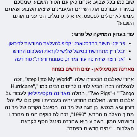
שוב כמו בכל שבוע, אנחנו כאן עם הטור השבועי שמסכם
במיוחד עבורכם את השירים המעניינים שיצאו השבוע ושאתם
ממש לא יכולים לפספס. אז אילו סינגלים הכי עניינו אותנו
השבוע?
עוד בערוץ המוזיקה של פרוגי:
פרויקט חשוב בהדסטארט: קליפ להעלאת המודעות לדיכאון
יובל דיין מתחדשת בסינגל שלישי לקראת האלבום החדש
"אני רוצה שיהיו פה עוד זמרות, סגנונות ודעות": טור דעה
מארינה מקסימיליאן - ימים חדשים בפתח
אחרי שאלבום הבכורה שלה, "step Into My World", זכה
להצלחה רבה והביא לחיינו להיטים רבים כמו "Hurricane",
"Tango" ו-"Two Pigs", החלה
מארינה מקסימיליאן
לעבוד על
אלבום חדש. האלבום החדש יהיה בעברית ויופק כולו ע"י יהל
דורון וגיא מנטש, בן זוגה של מרינה. הסינגל הקודם של מרינה
מתוך האלבום החדש, "1990", זכה לחיבוקים חמים מהרדיו
והושמע המון. השבוע היא שחררה סינגל נוסף לקראת
האלבום - "ימים חדשים בפתח".