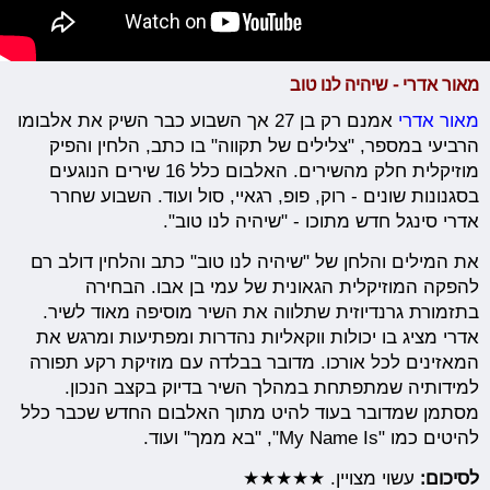
מאור אדרי - שיהיה לנו טוב
מאור אדרי
אמנם רק בן 27 אך השבוע כבר השיק את אלבומו
הרביעי במספר, "צלילים של תקווה" בו כתב, הלחין והפיק
מוזיקלית חלק מהשירים. האלבום כלל 16 שירים הנוגעים
בסגנונות שונים - רוק, פופ, רגאיי, סול ועוד. השבוע שחרר
אדרי סינגל חדש מתוכו - "שיהיה לנו טוב".
את המילים והלחן של "שיהיה לנו טוב" כתב והלחין דולב רם
להפקה המוזיקלית הגאונית של עמי בן אבו. הבחירה
בתזמורת גרנדיוזית שתלווה את השיר מוסיפה מאוד לשיר.
אדרי מציג בו יכולות ווקאליות נהדרות ומפתיעות ומרגש את
המאזינים לכל אורכו. מדובר בבלדה עם מוזיקת רקע תפורה
למידותיה שמתפתחת במהלך השיר בדיוק בקצב הנכון.
מסתמן שמדובר בעוד להיט מתוך האלבום החדש שכבר כלל
להיטים כמו "My Name Is", "בא ממך" ועוד.
לסיכום:
עשוי מצויין. ★★★★★