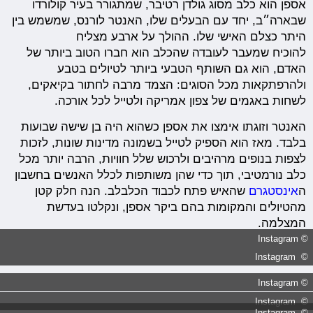
אספן הוא כלב מסוג גולדן רטיבר, שמתגורר בעיר קולורדו
שבארה״ב, יחד עם הבעלים שלו, האנטר לורנס, שמשמש בין
היתר כצלם האישי שלו. ההולך על ארבע מצליח
להוכיח שמעבר לעובדה שהכלב הוא חברו הטוב ביותר של
האדם, הוא גם השותף הטבעי ביותר לטיולים בטבע
ולהרפתקאות מכל הסוגים: הצמד מרבה לחתור בקיאקים,
לשחות באגמים של צפון אמריקה ולטייל לכל אורכה.
האנטר וזוגתו אימצו את אספן כשהוא היה בן שישה שבועות
בלבד. מאז הוא הספיק לטייל בשמונה מדינות שונות, לזכות
לצפות בנופים מרהיבים ולרכוש שלל חוויות, הרבה יותר מכל
כלב נורמטיבי, תוך כדי שהן משותפות לכלל האנשים בחשבון
ה
אינסטגרם
שהאיש פתח לכבוד הכלבלב. הנה חלק קטן
מהטיולים והמקומות בהם ביקר אספן, ונקלטו בעדשת
המצלמה.
© Instagram
© Instagram
© Instagram
© Instagram
© Instagram