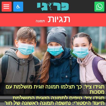
תגיות
תמונה
תגידו ציז': כך תצלמו תמונה זוגית מושלמת עם
מסכות
תגידו ציז': טיפים לתמונה הזוגית המושלמת
תיעוד היסטורי: נחשפה תמונה ראשונה של חור