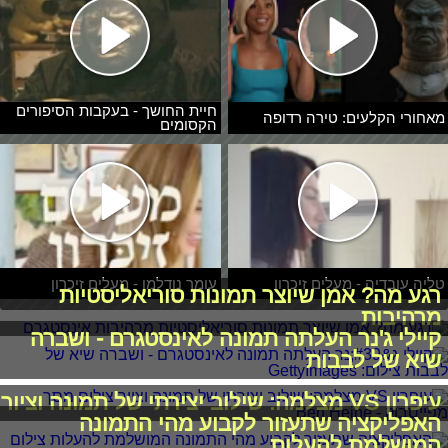
חיית החושך - בעקבות הסיפורים
מאחורי הקלעים: טירה רדופה
הקסומים
טליה עובדיה - מעלים זיכרון
עומר נודלמן - מעלים זיכרון
רגע מה? אמן שיוצר תמונות סוריאליסטיות
מרהיבות
קיילי ג'נר העלתה תמונה לאינסטגרם - ושברה
שיא של לבבות
עיפרון VS מצלמה: שילוב יצירתי של תמונה וציור
האפליקציה שתעזור לקבוע מהי התמונה
המושלמת להעלות