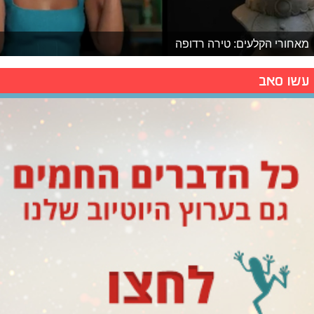
מאחורי הקלעים: טירה רדופה
עשו סאב