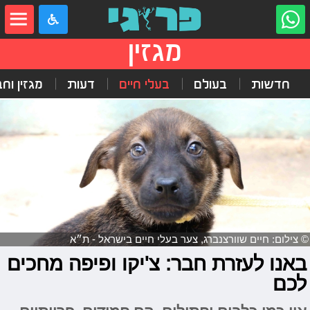
מגזין
חדשות
בעולם
בעלי חיים
דעות
מגזין וח
© צילום: חיים שוורצנברג, צער בעלי חיים בישראל - ת״א
באנו לעזרת חבר: צ'יקו ופיפה מחכים
לכם