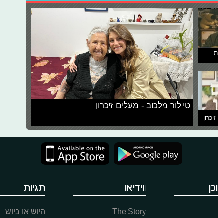
ת
טיילור מלכוב - מעלים זיכרון
זיכרון
כן
ווידיאו
תגיות
The Story
היוש או ביוש