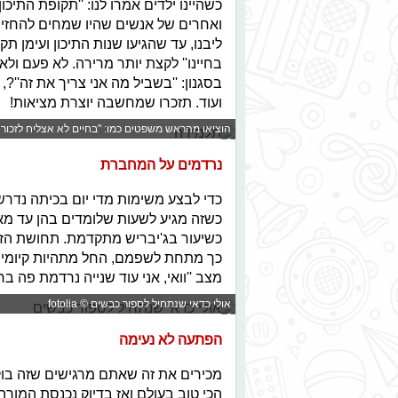
כשהיינו ילדים אמרו לנו: ''תקופת התיכ
ואחרים של אנשים שהיו שמחים להחזיר
ליבנו, עד שהגיעו שנות התיכון ועימן 
בחיינו'' לקצת יותר מרירה. לא פעם ו
בסגנון: ''בשביל מה אני צריך את זה''?, 
ועוד. תזכרו שמחשבה יוצרת מציאות!
הוציאו מהראש משפטים כמו: "בחיים לא אצליח לזכור את כמות
נרדמים על המחברת
כדי לבצע משימות מדי יום בכיתה נדר
כשזה מגיע לשעות שלומדים בהן עד מא
כשיעור בג'יבריש מתקדמת. תחושת הזמ
כך מתחת לשפמם, החל מתהיות קיומיות
מצב ''וואי, אני עוד שנייה נרדמת פה בחיי
אולי כדאי שנתחיל לספור כבשים © fotolia
הפתעה לא נעימה
מכירים את זה שאתם מרגישים שזה בוק
הכי טוב בעולם ואז בדיוק נכנסת המורה 