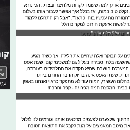
נים אותך למה שעומד לקרות מלחיצה ובצדק. הכי נורא
נקלט טוב במוח, ואז בכלל איך אפשר לעבור אותו בשלום.
המורה מה עכשיו בוחן פתע?'', ''אבל רק התחלנו ללמוד
בעד לעשות אזעקת חירום למקרים הללו
ע! © צילום: Fotolia
ם על הבוקר ואלה שחיים את הלילה, אך כשזה מגיע
השעה בלתי סבירה בעליל גם למשכימי קום. שעת אפס
, המערכת חושבת שהיא תקדם את התלמידים בעזרתה,
ותרת. שעת האפס אינה בדיוק הדבר התורם ביותר
חלום העשירי, המוח עוד לא מתפקד כראוי ואנחנו באופן
ה בבית. המלצת חמה מפרוגה - קפה והרבה!
נוך שלצערנו לפעמים מדכאים אותנו וגורמים לנו לזלזל
ים את מיטב המאמצים על מנת לקבל את התוצאה הטובה