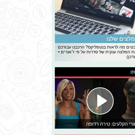
לצים שלנו:
ים מה לראות בנטפליקס? הרכבנו עבורכם
 המלצה ענקית של סדרות על פי ז׳אנרים •
כן)
או
רי הקלעים: טירה רדופה