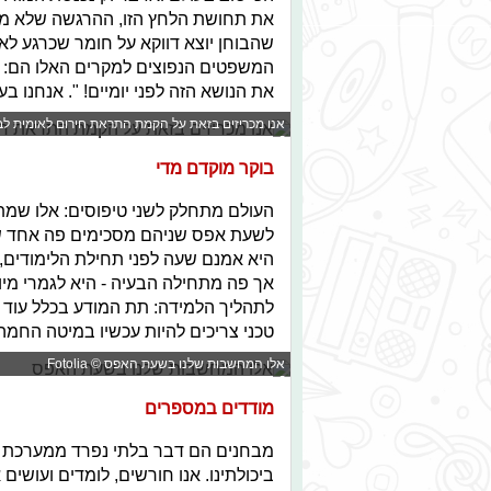
את תחושת הלחץ הזו, ההרגשה שלא מכי
שהבוחן יוצא דווקא על חומר שכרגע לא 
המשפטים הנפוצים למקרים האלו הם: ''
את הנושא הזה לפני יומיים! ". אנחנו 
אנו מכריזים בזאת על הקמת התראת חירום לאומית לבוחני פת
בוקר מוקדם מדי
העולם מתחלק לשני טיפוסים: אלו שמתי
לשעת אפס שניהם מסכימים פה אחד ש
היא אמנם שעה לפני תחילת הלימודים
אך פה מתחילה הבעיה - היא לגמרי מי
לתהליך הלמידה: תת המודע בכלל עוד ב
טכני צריכים להיות עכשיו במיטה החמ
אלו המחשבות שלנו בשעת האפס © Fotolia
מודדים במספרים
מבחנים הם דבר בלתי נפרד ממערכת החי
ביכולתינו. אנו חורשים, לומדים ועוש