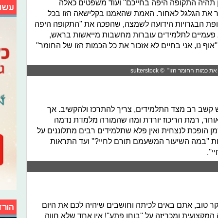
ון תהיה התקופה היפה בחייכם'' ועוד משפטים כאלה
עשו
 את הגלגל לאחור. האמת שהאמנו בקלישאה הזו בכל
תקופת הבגרויות הידועה לשמצה, שהפכה את ''התקופה היפה
לא פעמיים לתלמידים עוברות מחשבות מייאשות בראש,
''אוף נו, אני בחיים לא אזכור את כל הכמות הזו של החומר''
 החומר הזו" © sutterstock
ש קשב רב מצד התלמידים, צריך להתרכז ולהקשיב. אך
וחר, רמת הריכוז יורדת ומה שהמורה מלמדת נדמה
ן הופכת לנצחית ואין פלא שתלמידים רבים מתלוננים על
 ''במה השיעור המשעמם תורם לחיי?'' ועד התראות
''.
ר טוב, אתם באים לכיתה וחושבים שיהיה לכם את היום
הורד
המקצועית ומכריזה על ''בוחן פתע''! אין אחד שלא חווה