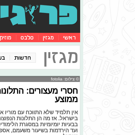
ראשי
מגזין
סלבס
מוזיק
מגזין
חדשות
בע
© צילום: fotolia
חסרי מעצורים: התלונו
ממוצע
אין תלמיד שלא התווכח עם מוריו א
בישראל. אז מה הן התלונות הנפוצו
בבעיות יומיומיות במסגרת הלימודי
ועד הירדמות בשיעור משעמם, אספנ