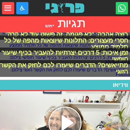
תגיות
ייאוש
רוצה אהבה: "לא פגומה, זה פשוט עוד לא קרה"
חסרי מעצורים: התלונות שיוצאות מהפה של כל
תלמיד ממוצע
זמן איכות: 5 דרכים יצרתיות להעביר בכיף שיעור
חופשי
מתייאשים? הדברים שיעזרו לכם לחזק את הקשר
הזוגי
ווידיאו