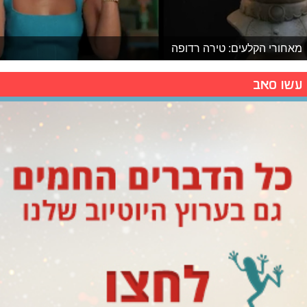
מאחורי הקלעים: טירה רדופה
עשו סאב