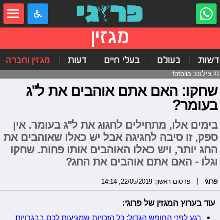
מגזין
דשות
בעולם
בעלי חיים
דעות
מגזין וחברה
© צילום: fotolia
שחקו: האם אתם אוהבים את ל"ג
בעומר?
בימים אלו, מתחילים לחגוג את ל"ג בעומר. אין
ספק, זו סיבה לחגיגה אבל יש כאלו שאוהבים את
החג יותר, ויש כאלו האוהבים אותו פחות. שחקו
וגלו - האם אתם אוהבים את החג?
פרוגי
פרסום ראשון: 22/05/2019, 14:14
עוד בערוץ המגזין של פרוגי:
רגע לפני החופש הגדול: כל הזכויות שמגיעות לכם בבגרויות