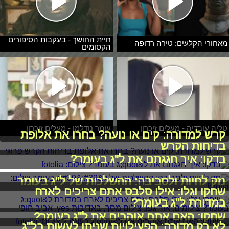
חיית החושך - בעקבות הסיפורים
מאחורי הקלעים: טירה רדופה
הקסומים
טליה עובדיה - מעלים זיכרון
עומר נודלמן - מעלים זיכרון
קרש למדורה: קים או נועה? בחרו את אלופת
בדיחות הקרש
בדקו: איך חגגתם את ל"ג בעומר?
נזק לחיות ולסביבה: ההשלכות של ל''ג בעומר
שחקו וגלו: אילו סלבס אתם צריכים לארח
במדורת ל"ג בעומר?
שחקו: האם אתם אוהבים את ל"ג בעומר?
לא רק מדורה: הפעילויות שניתן לעשות בל"ג