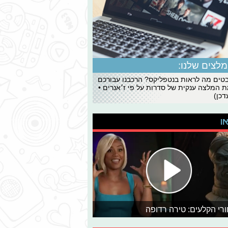
לצים שלנו:
ים מה לראות בנטפליקס? הרכבנו עבורכם
 המלצה ענקית של סדרות על פי ז׳אנרים •
כן)
או
רי הקלעים: טירה רדופה