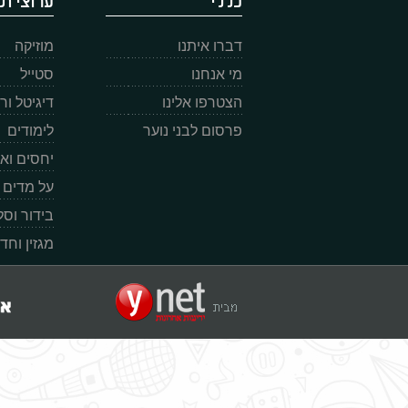
כללי
ערוצי תו
דברו איתנו
מוזיקה
מי אנחנו
סטייל
הצטרפו אלינו
דיגיטל ו
פרסום לבני נוער
לימודים
יחסים וא
על מדים
בידור וס
מגזין וחד