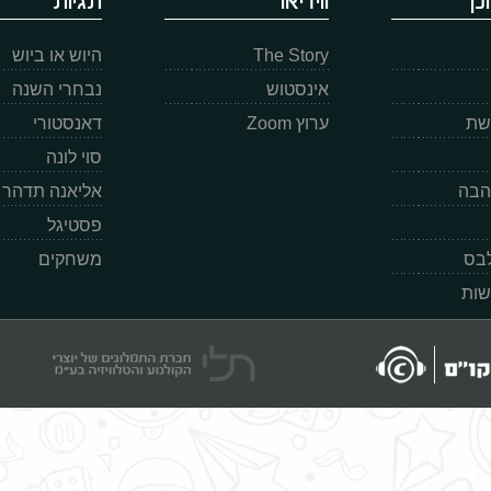
כן
ווידיאו
תגיות
The Story
היוש או ביוש
אינסטוש
נבחרי השנה
רשת
ערוץ Zoom
דאנסטורי
סוי לונה
הבה
אליאנה תדהר
פסטיגל
לבס
משחקים
שות