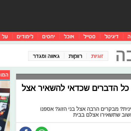
ה
דיגיטל
סטייל
אוכל
יחסים
לימודים
על 
ה
זוגיות
רווקות
גאווה ומגדר
המומ
 כל הדברים שכדאי להשאיר אצל
נית? מבקרים הרבה אצל בני הזוג? אספנו
שוב שתשאירו אצלם בבית