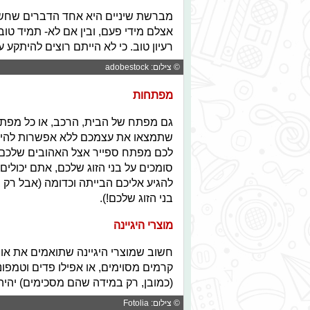
מברשת שיניים היא אחד הדברים שחשוב 
אצלם מידי פעם, ובין אם לא- תמיד טוב 
רעיון טוב. כי לא הייתם רוצים להיתק
© צילום: adobestock
מפתחות
גם מפתח של הבית, הרכב, או כל מפת
שתמצאו את עצמכם ללא אפשרות להיכנס
לכם מפתח ספייר אצל האהובים שלכם.
סומכים על בני הזוג שלכם, אתם יכולי
להגיע אליכם הבייתה וכדומה (אבל רק
בני הזוג שלכם!).
מוצרי היגיינה
חשוב שמוצרי היגיינה שתואמים את אור
קרמים מסוימים, או אפילו פדים וטמפונ
(כמובן, רק במידה שהם מסכימים) יהיה
© צילום: Fotolia