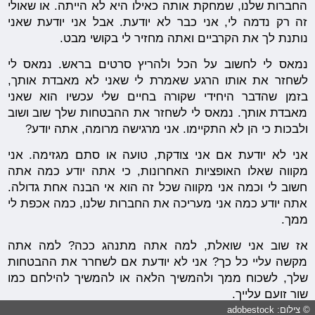
החברות שלנו, שמחקת אותה כאילו היא לא הייתה. או שאולי
זה רק נדמה לי, אני כבר לא יודעת. אבל אני יודעת שאני
נותנת לך את הקרביים ואתה מחזיר לי בקושי מבט.
נמאס לי לחשוב על הכל ולהריץ סרטים בראש. נמאס לי
לשחזר את אותו הרגע שאמרת לי שאני לא מאבדת אותך,
בזמן שהדבר היחידי שקורה בחיים שלי עכשיו הוא שאני
מאבדת אותך. נמאס לי לשחזר את ההבטחות שלך שוב ושוב
ולבכות כי הן לא התקיימו. אני מרגישה מרומה, אתה יודע?
אני לא יודעת אם אני צודקת, טועה או סתם מגזימה. אני
מקווה שאלו האופציות האחרונות, כי אתה יודע כמה אתה
חשוב לי וכמה אני מקווה שכל זה הוא אי הבנה אחת גדולה.
אתה יודע כמה אני מעריכה את החברות שלנו, כמה אכפת לי
ממך.
אז שוב אני שואלת, למה אתה מתנהג ככה? למה אתה
מקשה עליי כל כך? אני לא יודעת אם לשחרר את ההבטחות
שלך, לשכוח ממך ולהמשיך הלאה או להמשיך להילחם כמו
שור זועם עלייך.
© צילום: adobestock