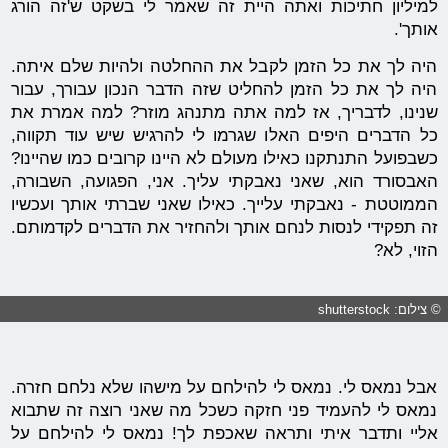
למיליון חתיכות ואתה היית זה שאמר לי בשקט ש'זה הורג
אותך'.
היה לך את כל הזמן לקבל את ההחלטה ולהיות שלם איתה.
היה לך את כל הזמן להחליט שזה הדבר הנכון עבורך, עבור
שנינו, לדבריך, אז למה אתה מתנהג מוזר? למה אמרת את
כל הדברים היפים האלו שגרמו לי להרגיש שיש עוד תקווה,
כשבפועל התנתקנו כאילו מעולם לא היינו קרובים כמו שהיינו?
האבסורד הוא, שאני נאבקתי עליך. אני, הפגועה, השבורה,
הממוטטת - נאבקתי עלייך. כאילו שאני שברתי אותך ועכשיו
זה תפקידי לנסות לנחם אותך ולהחזיר את הדברים לקדמותם.
הזוי, לא?
© צילום: shutterstock
אבל נמאס לי. נמאס לי להילחם על מישהו שלא נלחם חזרה.
נמאס לי להעמיד פני חזקה כשכל מה שאני רוצה זה שתבוא
אליי ותדבר איתי ותראה שאכפת לך! נמאס לי להילחם על