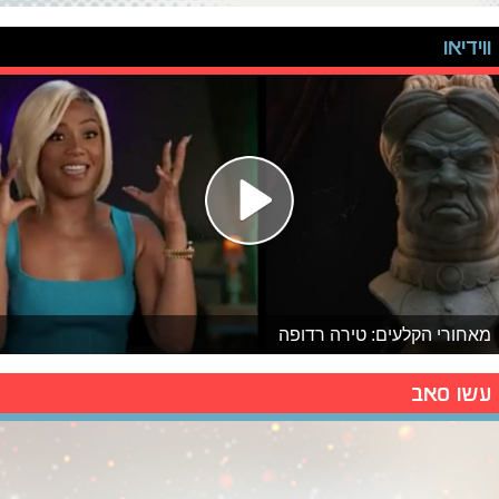
ווידיאו
מאחורי הקלעים: טירה רדופה
עשו סאב