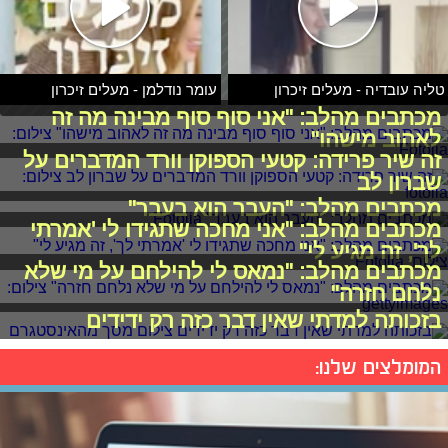
טליה עובדיה - מעלים זיכרון
עומר נודלמן - מעלים זיכרון
מכתבים מהלב: "אני סוף סוף מבינה מה זה
לאהוב מישהו"
זה שיר פרידה: קטעי הספוקן וורד המדברים על
שברון לב
מכתבים מהלב: "העבר הוא בעבר"
מכתבים מהלב: "אני מחכה שתגידו לי 'אמרתי
לך', זה מגיע לי"
מכתבים מהלב: "נמאס לי להילחם על מי שלא
נלחם חזרה"
בזכותה למדתי שאין דבר כזה רק ידידים
המומלצים שלנו: