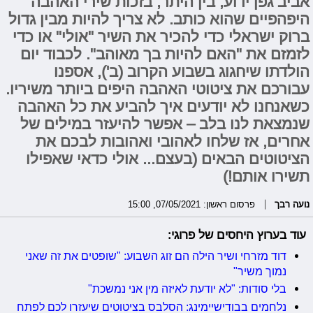
אביב גפן ידוע, בין היתר, בזכות שירי האהבה
היפהפיים שהוא כותב. לא צריך להיות מבין גדול
ברוק ישראלי כדי להכיר את השיר "אולי" או כדי
לזמזם את "האם להיות בך מאוהב". לכבוד יום
הולדתו שיחגוג בשבוע הקרוב (ב'), אספנו
עבורכם את ציטוטי האהבה היפים ביותר משיריו.
כשאנחנו לא יודעים איך להביע את כל האהבה
שנמצאת לנו בלב – אפשר להיעזר במילים של
אחרים, אז שלחו לאהובי ואהובות לבכם את
הציטוטים הבאים (בעצם... אולי כדאי שאפילו
תשירו אותם!)
נועה רבך
פרסום ראשון: 07/05/2021, 15:00
עוד בערוץ היחסים של פרוגי:
דוד מזרחי ושיר הילה הם זוג השבוע: "שופטים את זה שאני
נמוך משיר"
בלי סודות: "לא יודעת לאיזה מין אני נמשכת"
נלחמים בבודישיימינג: הסלבס בציטוטים שיעזרו לכם לפתח