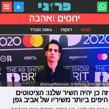
יחסים ואהבה
זוגיות
רווקות
גאווה ומגדר
© צילום: מתוך אינסטגרם avivgeffenmusic@
זה כן יהיה השיר שלנו: הציטוטים
היפים ביותר משיריו של אביב גפן