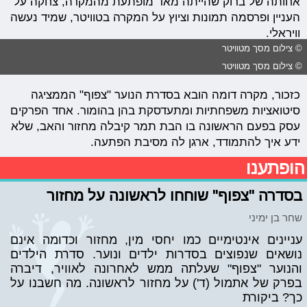
אחותה של ברוק שהייתה מאד מופתעת מהמקרה, צחקה על
העניין ופרסמה תמונות וציוץ על המקרה בטוויטר, שמיד נעשה
וויראלי.
© צילום מסך מטוויטר
© צילום מסך מטוויטר
כזכור, מקרה דומה הובא בסדרת הנוער "צפוף" הממציגה
סיטואציות משפחתיות ומתעדסקת בהן בהומור. אחד הפרקים
עסק בפעם הראשונה בו הבת תמר קיבלה מחזור והאב, שלא
ידע איך להתמודד, ארגן לה מסיבת הפתעה.
הופתענו
בסדרה "צפוף" שוחחו לראשונה על מחזור
שחר בן ימיני
עניינים אינטימיים כמו יחסי מין, מחזור וכדומה אינם
נושאים שנפוצים בסדרות ילדים ונוער. סדרת הילדים
והנוער "צפוף" שעלתה ממש לאחרונה לאוויר, דיברה
בפרק של אתמול (ד') על מחזור לראשונה. מה חשבנו על
כך? ביקורת