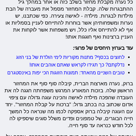
כל נערה מקבלת מחזור בשלב כזה או אחר במהלך גיל
ההתבגרות שלה. קבלת המחזור מסמל את מעברה של הבת
מילדות לבגרות. מילדה - לאישה צעירה. כפי שכתבנו, יש
נערות ומשפחותיהן אשר בוחרות להתייחס לעניין בסמליות או
אף לא להתייחס אליו כלל, ויש משפחות אשר לוקחות את
העניין ברצינות ואף חוגגות אותו!
עוד בערוץ היחסים של פרוגי:
לחוצים בכסף? מתנות מקוריות לימי הולדת של בני הזוג
נדלקתם? כך תגידו לקראש שאתם אוהבים אותו!
טובים השניים מהאחד: תמונות הזוגות הכי יפות באינסטגרם
ברוק, נערה מארצות הברית, קיבלה סוף סוף את המחזור
הראשון שלה. בזכות המאורע המרגש משפחתה חגגה לה את
העובדה שהפכה מילדה לאישה והכינה עוגה גדולה עם ציפוי
אדום שכתוב בה בכתב גדול: "ברכות על קבלת המחזור". יחד
עם העוגה קיבלה ברוק אספקה לכמו מה שנראה כל המשך
חייה הבוגרים, של טמפונים ופדים משלל סוגים שיספיקו לה
לכל חודש כנראה עד סוף חייה.