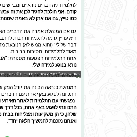
לתלמידותיה דברים נוראיים ומביישים ל
קודם, אני הולכת להגיד לכן את זה עכש
כמו טייץ, גם אם אתן לא באמת שמנות 
גם אם המנהלת אמרה את הדברים האלו
היא עדיין גרמה לתלמידות רבות להתבי
דבר שלילי" (והוא ממש לא) הנובעת מדב
מאוד לתלמידות, מסיבות ברורות.
אחת התלמידות הפגועות מספרת: "
אני
נורא בנוגע למידה שלי
."
פאט-שיימינג? כנראה שגם בבית ספרינו © צילום: Shutterstock
המנהלת כנראה הבינה את גודל הנזק ש
התכוונה לפגוע באף אחת עם הדברים 
"
נפגשתי עם התלמידות לאחר האירוע ו
התכוונתי לפגוע באף אחת, בכל דרך שה
שלהן, כי הן משקיעות ומצליחות בבית 
ואנחנו מוכנות להמשיך הלאה יחד
".