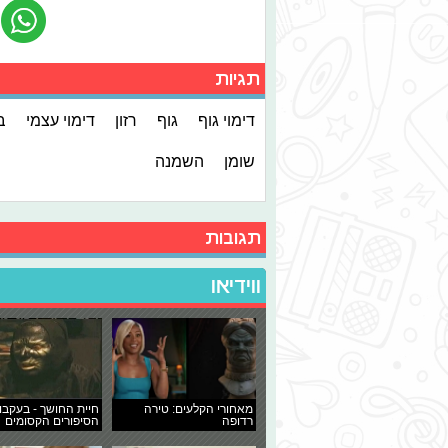
תגיות
דימוי גוף
גוף
רזון
דימוי עצמי
ב
שומן
השמנה
תגובות
ווידיאו
מאחורי הקלעים: טירה
חיית החושך - בעקבו
רדופה
הסיפורים הקסומים