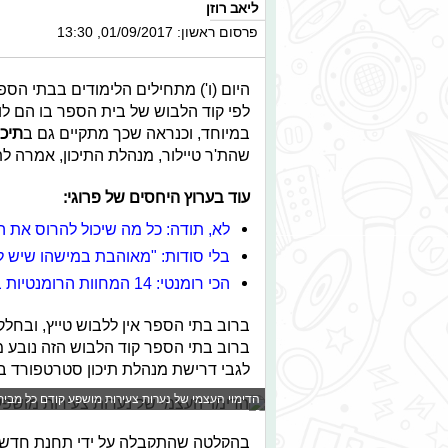
ליאב רוזן
פרסום ראשון: 01/09/2017, 13:30
היום (ו') מתחילים הלימודים בבתי הספ
לפי קוד הלבוש של בית הספר בו הם לו
במיוחד, וכנראה שכך מתקיים גם ב
תיכו
שהת'ר טיילור, מנהלת התיכון, אמרה 
עוד בערוץ היחסים של פרוגי:
לא, תודה: כל מה שיכול להרוס את ה
בלי סודות: "מאוהבת במישהו שיש ל
הכי רומנטי: 14 המחוות הרומנטיות ביותר שהצלחנו למצוא
ברוב בתי הספר אין ללבוש טייץ, ובחל
ברוב בתי הספר קוד הלבוש הזה נובע מ
לגבי דרישת מנהלת תיכון סטרטפורד בנ
הדימוי העצמי של נערות צעירות מושפע קודם כל מבית הספר © צ
בהקלטה שהתקבלה על ידי תחנת חדשות