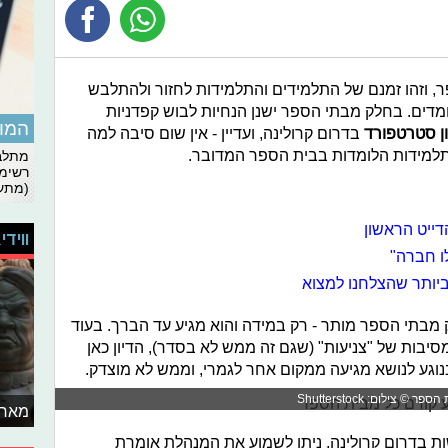
ר, וזהו זמנם של התלמידים והתלמידות לחזור ולהתלבש
מדים. בחלק מבתי הספר ישנן הנחיות לבוש קפדניות
המומ
ן סטרטפורד
בדרום קרולינה, ועדיין - אין שום סיבה למה
לתלמידות הלומדות בבית הספר המדובר.
מתלבט
רשימת
(מתעד
דייט הראשון
ווידי
ו חברה"
ק מבתי הספר מותר - רק במידה והוא מגיע עד הברך. בעוד
סיבות של "צניעות" (שגם זה ממש לא בסדר), הדיון כאן
וגע לנושא מגיעה ממקום אחר לגמרי, וממש לא מוצדק.
ילום: Shutterstock
מאחו
 בדרום קרולינה, ניתן לשמוע את המנהלת אומרת