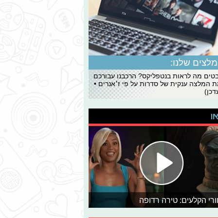
לצים שלנו:
ים מה לראות בנטפליקס? הרכבנו עבורכם
 המלצה ענקית של סדרות על פי ז׳אנרים •
כן)
או
רי הקלעים: טירה רדופה