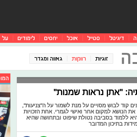
ה
דיגיטל
סטייל
אוכל
יחסים
לימודים
על 
ה
זוגיות
רווקות
גאווה ומגדר
המומ
יה: "אתן נראות שמנות"
 קוד לבוש מסויים על מנת לשמור על ה"צניעות",
את הנושא למקום אחר ואישי לגמרי. אחת הזכויות
היא ללמוד בסביבה נטולת שיפוט ובתחושה שהיא
דות בתיכון המדובר