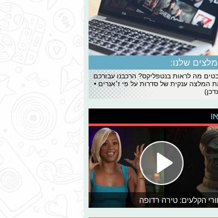
לצים שלנו:
ים מה לראות בנטפליקס? הרכבנו עבורכם
 המלצה ענקית של סדרות על פי ז׳אנרים •
כן)
או
רי הקלעים: טירה רדופה