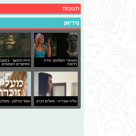
תגובות
ווידיאו
מאחורי הקלעים: טירה
חיית החושך - בעקבו
רדופה
הסיפורים הקסומים
טליה עובדיה - מעלים זיכרון
עומר נודלמן - מעלים 