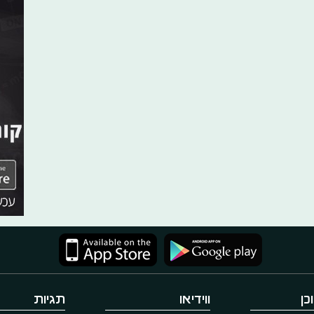
כן
ווידיאו
תגיות