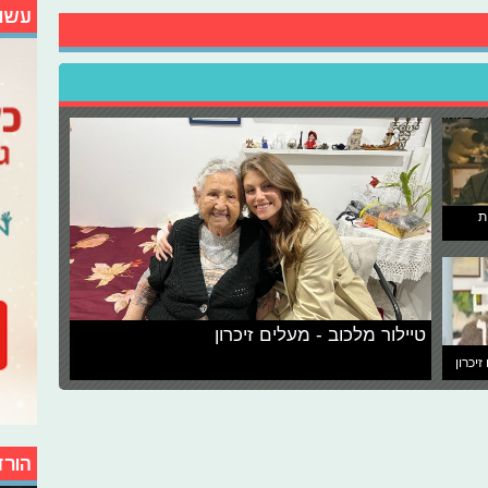
עשו
ת
טיילור מלכוב - מעלים זיכרון
זיכרון
הורד