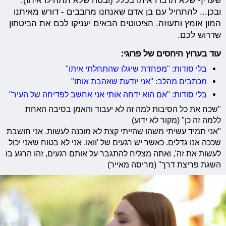
שעדיף שלא תדברו איתו בכלל (ובטח שלא תתחילו איתו).
ובכן... להתחיל עם בן אדם שאנחנו מחבבים - דורש מאיתנו
המון אומץ ותעוזה. הציטוטים הבאים יעניקו לכם את הביטחון
שדרוש לכם.
עוד בערוץ היחסים של פרוגי:
בלי סודות: "מפחדת שיגלו שהתחלתי איתו"
מכתבים מהלב: "אני יודעת שאהבת אותו"
בלי סודות: "אם הוא ידחה אותי אני אחשב לפדיחה של העיר"
"שכח את כל הסיבות למה זה לא יעבוד והאמן בסיבה האחת
ללמה זה כן" (מקור לא ידוע)
"אני תמיד עשיתי משהו שהייתי קצת לא מוכנה לעשות. אני חושבת
שככה אנו גדלים. כאשר יש רגעים של 'וואו, אני לא בטוח שאני יכול
לעשות את זה', ואתה מצליח להתגבר על אותם רגעים, זהו הרגע בו
השגת פריצת דרך" (מריסה מאייר)