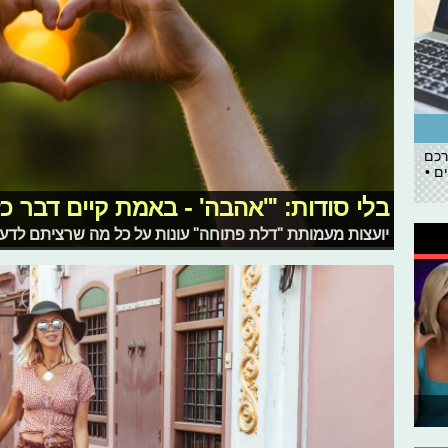
רכם
ם •
בלי סודות: "'אהבה' - באמת קיים דבר כ
יועצות מעמותת "דלת פתוחה" עונות על כל מה שרציתם לדעת