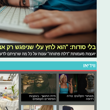
בלי סודות: "הוא לחץ עלי שניפגש רק אצ
יועצות מעמותת "דלת פתוחה" עונות על כל מה שרציתם לדעת
ווידיאו
מאחורי הקלעים: טירה
חיית החושך - בעקבות
רדופה
הסיפורים הקסומים