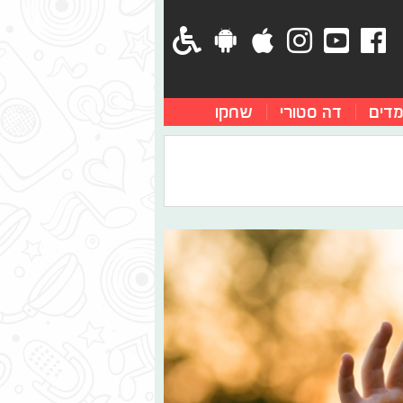
מדים
דה סטורי
שחקו