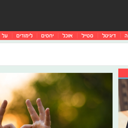
ה
דיגיטל
סטייל
אוכל
יחסים
לימודים
על 