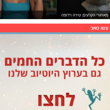
מאחורי הקלעים: טירה רדופה
עשו סאב