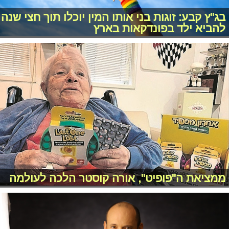
בג"ץ קבע: זוגות בני אותו המין יוכלו תוך חצי שנה
להביא ילד בפונדקאות בארץ
ממציאת ה"פופיט", אורה קוסטר הלכה לעולמה