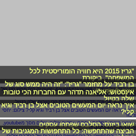
"גריז 2015 היא חוויה הומוריסטית לכל
המשפחה". ביקורת
בן רביד על מחזמר "גריז": "זה היה ממש סוג של
שנת לימודים"
אינסטוש: אליאנה תדהר עם החברות הכי טובות
שלה בטיול
איך נראה יום המעשים הטובים אצל בן רביד וגיא
קלי?
שואו ביזנס: הסלבס שפתחו עסקים
הביצה שהתחפשה: כל התחפושות המגניבות של