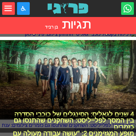
תגיות
בן רביד
רכילות בקטנה: כוכב "גאליס" התחתן
4 שנים לגאליס: הסינגלים של כוכבי הסדרה
בין המסך לפלייליסט: השחקנים שהתנסו גם
כזמרים
מופע המגזימנים 2: "עושה עבודה מעולה עם