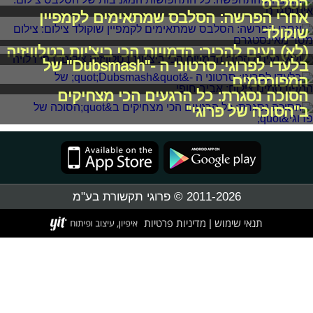
הסלבס
אחרי הפרשה: הסלבס שמתאימים לקמפיין
שוקולד
(לא) נעים להכיר: הדמויות הכי ביצ'יות בטלוויזיה
בלעדי לפרוגי: סרטוני ה -"Dubsmash" של
המפורסמים
הסוכה נסגרת: כל הרגעים הכי מצחיקים
ב"הסוכה של פרוגי"
2011-2026 © פרוגי תקשורת בע"מ
תנאי שימוש
מדיניות פרטיות
|