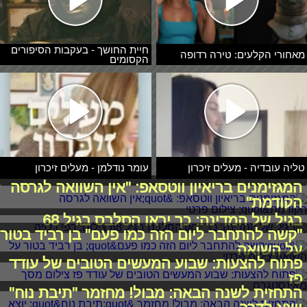
חיית החושך - בעקבות הסיפורים
מאחורי הקלעים: טירה רדופה
הקסומים
טליה עובדיה - מעלים זיכרון
עומר נודלמן - מעלים זיכרון
המגזימנים בריאיון ווטסאפ: "אין השוואה לגרסה
הקודמת"
בגיל של המדינה: כך יראו הסלבס בגיל 68
"קשה להתחבר ליום הזה כמו פעם" בן רביד בטור
על השואה
פתוח להצעות: שבוע המעשים הטובים של עודד
פז
התחזית לשנה הבאה: מבול! מחזמר "תיבת נוח"