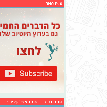
עשו סאב
הורדתם כבר את האפליקציה?