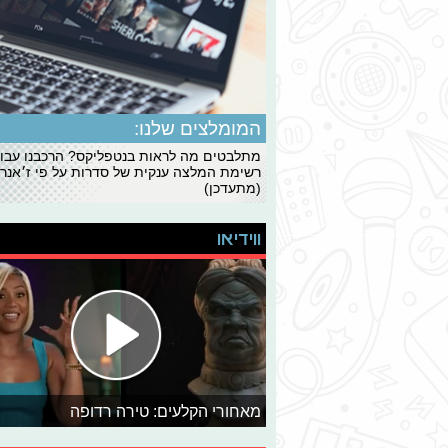
המומלצים שלנו:
מתלבטים מה לראות בנטפליקס? הרכבנו עבו
רשימת המלצה ענקית של סדרות על פי ז׳אנרי
(מתעדכן)
ווידיאו
מאחורי הקלעים: טירה רדופה