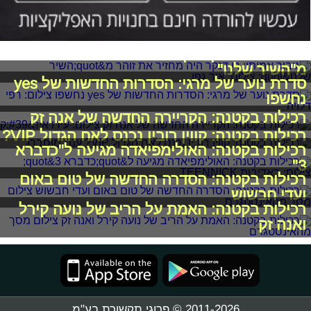
גיבור אמיתי: רן דנקר היה מחזיר את זוהר
מ"השיר שלנו"
סדרת נוער של מרגי: הסדרות החדשות של yes
נחשפו
רכילות בקטנה: הקריירה החדשה של אנה זק
רכילות בקטנה: קווין רובין נכנס לאח הגדול VIP?
רכילות בקטנה: האולימפיאדה מגיעה ל"כדברא
3"
רכילות בקטנה: הסדרה החדשה של טום באום
ועדי חבשוש
רכילות בקטנה: האמת על הריב של נועה קירל
ואנה זק
2011-2026 © פרוגי תקשורת בע"מ