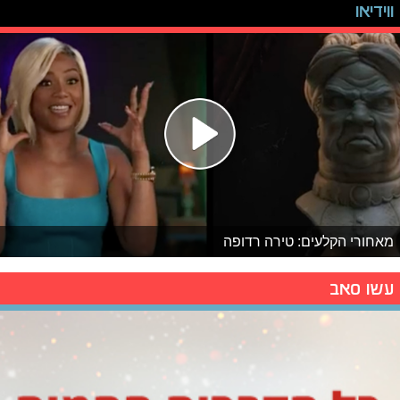
ווידיאו
מאחורי הקלעים: טירה רדופה
עשו סאב