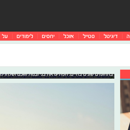
ה
דיגיטל
סטייל
אוכל
יחסים
לימודים
על 
תושיטו יד: הציטוטים שיביאו את בני זו
בזוגיות חשוב מאוד לדעת כיצד להעצים אחד את השני ובכ
בתחומים שונים בחיים. הפתיעו את בני ובנות זוגכם ושלחו ל