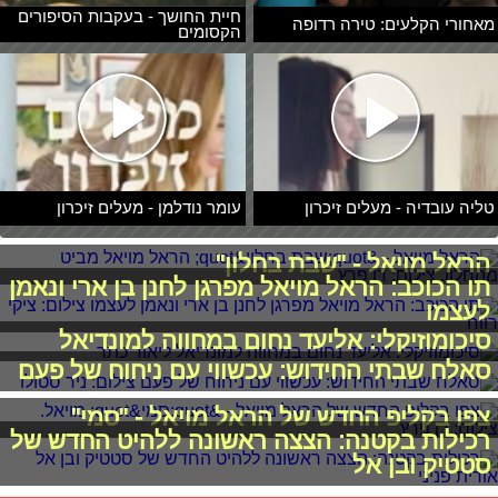
חיית החושך - בעקבות הסיפורים
מאחורי הקלעים: טירה רדופה
הקסומים
טליה עובדיה - מעלים זיכרון
עומר נודלמן - מעלים זיכרון
הראל מויאל - "שבת בחלון"
תו הכוכב: הראל מויאל מפרגן לחנן בן ארי ונאמן
לעצמו
סיכומוזיקלי: אליעד נחום במחווה למונדיאל
סאלח שבתי החידוש: עכשווי עם ניחוח של פעם
צפו בקליפ החדש של הראל מויאל - "סמי"
רכילות בקטנה: הצצה ראשונה ללהיט החדש של
סטטיק ובן אל