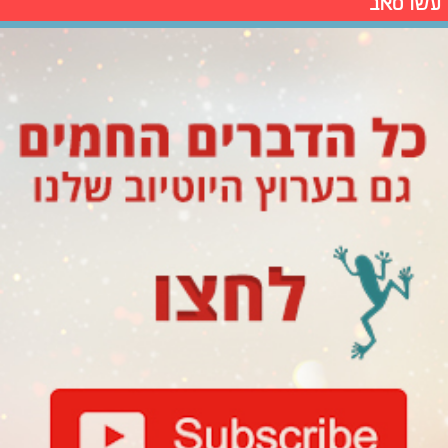
עשו סאב