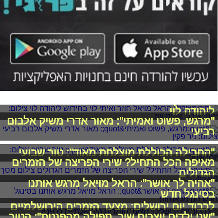
סיכומוזיקלי: הראל מויאל חוזר ואיתי לוי בחידוש
ליהודה לוי
"מרגש, פשוט ואמיתי": מאור אדרי משיק אלבום
רביעי
"החבילה הכוללת מוצלחת מאוד": טור שבועי
מאיפה הכל התחיל? שירי הפריצה של הזמרים
הגדולים
"אהיה לך אושר": הראל מויאל מרגש אותנו
בסינגל חדש
לכבוד יום ירושלים: מצעד הזמרים הירושלמיים
"שני ילדים יוצרים שיר, תפילה מהפנטת": הטור