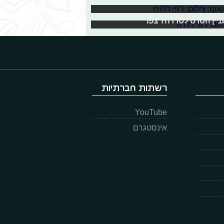
מים 2" וניסינו לגשש פרטים על הדמויות החדשות, על הרגעים
עניין הסרט לסדרה? צפו
רשתות חברתיות
YouTube
אינסטגרם