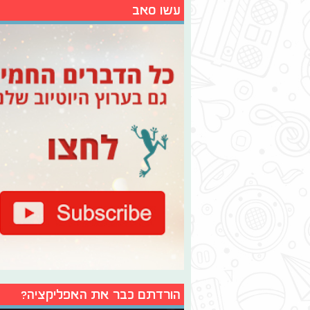
עשו סאב
הורדתם כבר את האפליקציה?