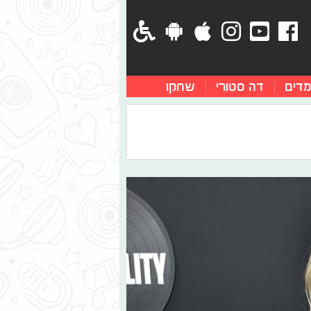
מדים
דה סטורי
שחקו