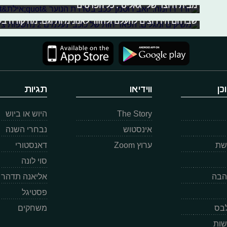
מבית היוצר של "גאליס". כל הפרטים
הצטרפנו להשקה הנחשקת של "נעל
שבו הם היו רוצים להעלם ולחזור לאנונימיות וגם: מה קורה ב
כן
ווידיאו
תגיות
The Story
היוש או ביוש
אינסטוש
נבחרי השנה
רשת
ערוץ Zoom
דאנסטורי
סוי לונה
הבה
אליאנה תדהר
פסטיגל
לבס
משחקים
שות