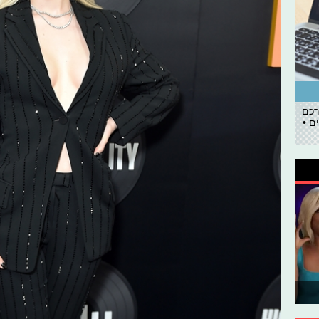
רכם
ם •