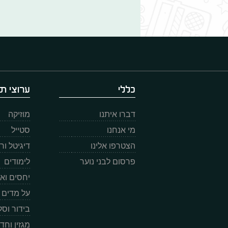
כללי
ערוצי תו
דברו איתנו
מוזיקה
מי אנחנו
סטייל
הצטרפו אלינו
דיגיטל ו
פרסום לבני נוער
לימודים
יחסים וא
על מדים
בידור וס
מגזין וחד