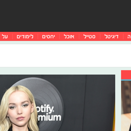
ה
דיגיטל
סטייל
אוכל
יחסים
לימודים
על 