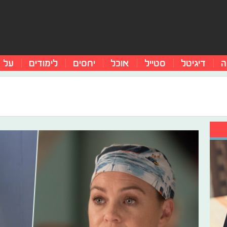
ה
דיגיטל
סטייל
אוכל
יחסים
לימודים
על 