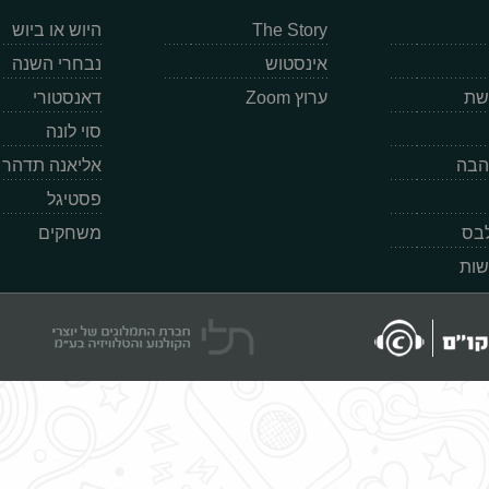
The Story
היוש או ביוש
אינסטוש
נבחרי השנה
רשת
ערוץ Zoom
דאנסטורי
סוי לונה
הבה
אליאנה תדהר
פסטיגל
לבס
משחקים
שות