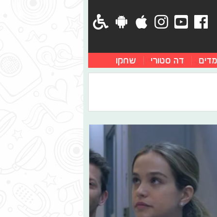
מדים
דה סטורי
שחקו