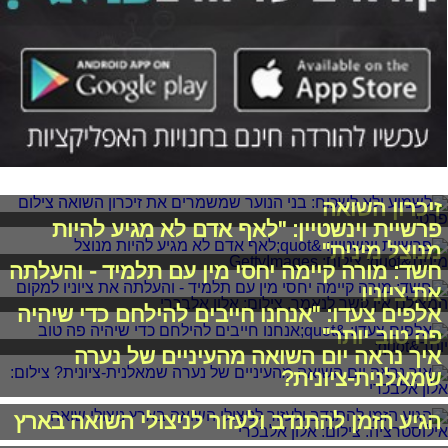
לשמוע ולא לשכוח: בני הנוער שמשמרים את
זיכרון השואה
פרשיית וינשטיין: "לאף אדם לא מגיע להיות
מנוצל מינית"
חשד: מורה קיימה יחסי מין עם תלמיד - והעלתה
את ציוניו
אלפים צעדו: "אנחנו חייבים להילחם כדי שיהיה
פה טוב יותר"
איך נראה יום השואה מהעיניים של נערה
שמאלנית-ציונית?
הגיע הזמן להתנדב ולעזור לניצולי השואה בארץ