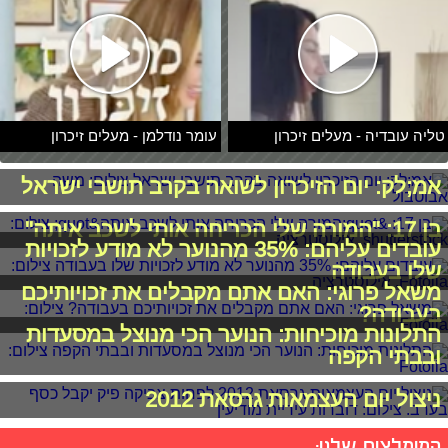
טליה עובדיה - מעלים זיכרון
עומר נודלמן - מעלים זיכרון
אמ;לק: יום הזיכרון לשואה בקרב תושבי ישראל
בן 17: "המורה שלי הכריחה אותי לשכב איתה"
עובדים עליהם: 35% מהנוער לא מודע לזכויות
שלו בעבודה
משאל פרוגי: האם אתם מקבלים את זכויותיכם
בעבודה?
התלונות מוכיחות: הנוער הכי מנוצל במסעדות
ובבתי הקפה
ניצול יום העצמאות גרסאת 2012
המומלצים שלנו: