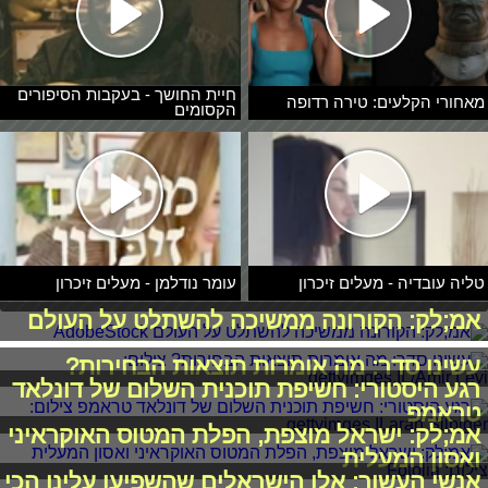
חיית החושך - בעקבות הסיפורים
מאחורי הקלעים: טירה רדופה
הקסומים
טליה עובדיה - מעלים זיכרון
עומר נודלמן - מעלים זיכרון
אמ;לק: הקורונה ממשיכה להשתלט על העולם
עשינו סדר: מה אומרות תוצאות הבחירות?
רגע היסטורי: חשיפת תוכנית השלום של דונלאד
טראמפ
אמ;לק: ישראל מוצפת, הפלת המטוס האוקראיני
ואסון המעלית
אנשי העשור: אלו הישראלים שהשפיעו עלינו הכי