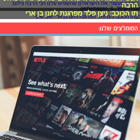
הרבה
תו הכוכב: ניצן פלד מפרגנת לחנן בן ארי
המומלצים שלנו: