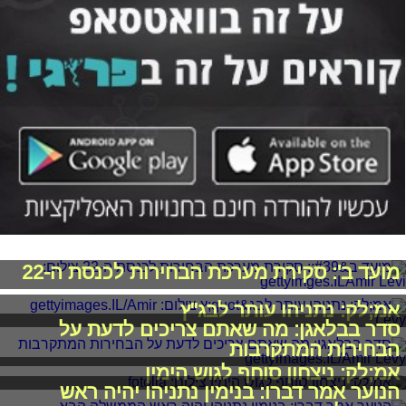
מועד ב': סקירת מערכת הבחירות לכנסת ה-22
אמ;לק: נתניהו עותר לבג"ץ
סדר בבלאגן: מה שאתם צריכים לדעת על
הבחירות המתקרבות
אמ;לק: ניצחון סוחף לגוש הימין
הנוער אמר דברו: בנימין נתניהו יהיה ראש