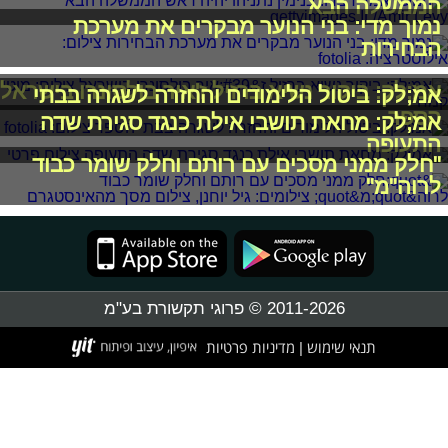
הממשלה הבא
נמוך מדי: בני הנוער מבקרים את מערכת
הבחירות
אמ;לק: ביקור נשיא ברזיל ז'איר בולסונרו בישראל
אמ;לק: ביטול הלימודים והחזרה לשגרה בבתי
הספר
אמ;לק: מחאת תושבי אילת כנגד סגירת שדה
התעופה
"חלק ממני מסכים עם רותם וחלק שומר כבוד
לרוה"מ"
2011-2026 © פרוגי תקשורת בע"מ
תנאי שימוש
מדיניות פרטיות
|