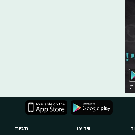
כן
ווידיאו
תגיות