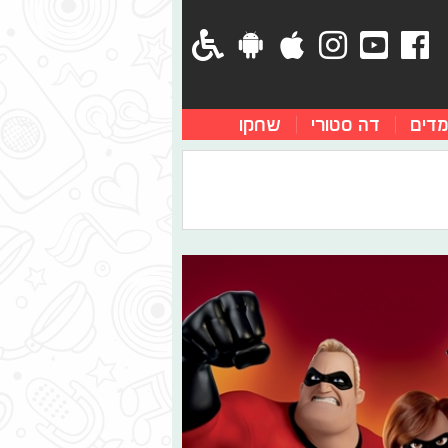
מדים
דה סטורי
שחקו