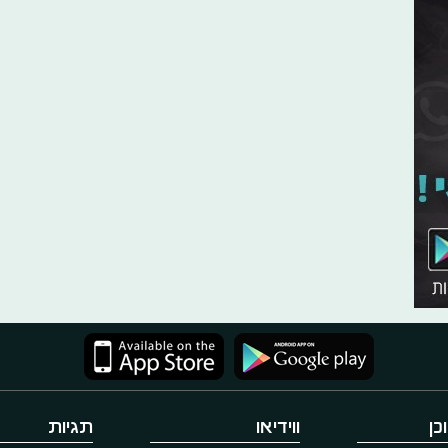
כן
ווידיאו
תגיות