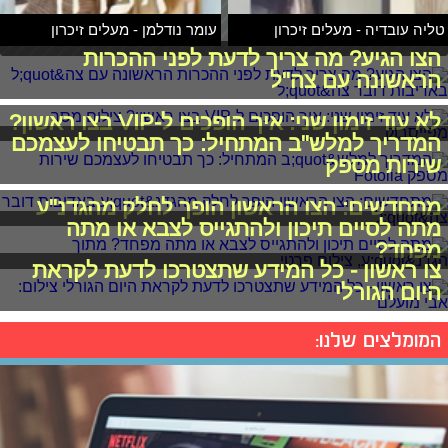
טליה עובדיה - מעלים זיכרון
עומר נודלמן - מעלים זיכרון
הצו הגיע? מה צריך לדעת לפני ההכרות
הראשונה עם צה"ל
לא עוד זימון שני: איך הופכים ל-VIP בצו ראשון?
המדריך למלש"ב המתחיל: כך תבטיחו לעצמכם
שירות מספק
מתחדשים: הצו הראשון הופך לחלק מהגדנ"ע
מתה לסיים תיכון ולהתגייס לצבא או מתה
מפחד?
צו ראשון - כל המידע שתצטרכו לדעת לקראת
היום הגורלי
המומלצים שלנו: