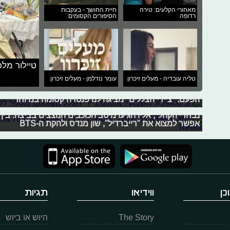
מאחורי הקלעים: טירה
חיית החושך - בעקבות
רדופה
הסיפורים הקסומים
טיילור מלכ
הבינג' השבועי: "ציידי הצללים" מספר 
טליה עובדיה - מעלים זיכרון
עומר נודלמן - מעלים זיכרון
בכל יום חמישי, כתב אחר של ערוץ הבידור ימליץ לכם את הב
פיפול צ'ויס 2018: "רייברדיל" ולהקת "BTS" זוכים
הפעם: "ציידי הצללים" מציגה לנו פנטזיה קסומה במיוחד
נבחרי הקהל", אליו הגיעו מיטב הכוכבים הנוצצים בביצה. ב
אפשר למצוא את "רייברדיל", שון מנדס ולהקת ה-BTS
כן
ווידיאו
תגיות
The Story
היוש או ביוש