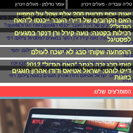
טליה עובדיה - מעלים זיכרון
עומר נודלמן - מעלים זיכרון
יאנה יוסף תרוויח 200 אלף שקל על קמפיין
האם הקרובים של דיירי העבר ייכנסו ל"האח
הגדול"?
רכילות בקטנה: נועה קירל ורן דנקר במגעים
לפסטיגל
ההפתעה שקותי סבג לא ישכח לעולם
קותי סבג זכה בגמר "האח הגדול" 2012
דייט לוהט: ישראל אטיאס ודודו אהרון חוגגים
בזוגות
המומלצים שלנו: