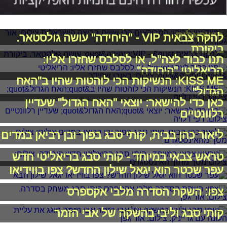
מייד אין מרוקו: המרוקאים הכי שווים בביצה
הישראלית
להקה צבאית VIP - "היחידה" עושה גולסטאר.
ביקורת
תנו כבוד לצה"ל, או לסלבס שחזרו אליו:
הריאליטי "היחידה"
KISS ME: הנשיקות הכי לוהטות שהיו ב"האח
הגדול"
כאן כדי להישאר: יוצאי "האח הגדול" שעדיין
רלוונטיים
ליאור כהן בבית, קותי סבג בפוך ובן רביאן במדים
טראש צבאי במיוחד - קותי סבג בריאליטי חדש
עפר שכטר הוא יגאל שילון החדש? צפו בווידיאו
צפו: השקת הסדרה מלבי אקספרס
קותי סבג וליבי בהשקה של אבי הזמר