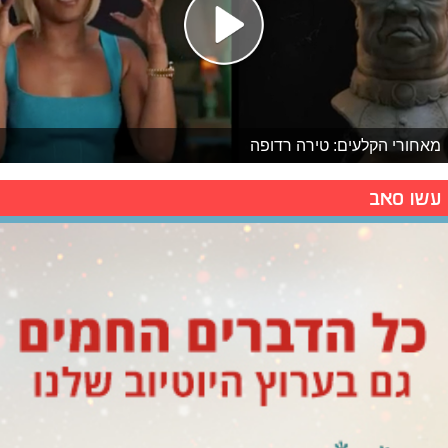
מאחורי הקלעים: טירה רדופה
עשו סאב