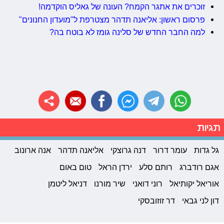
זוכרים את אתגר הקמח? העונה של גאליס הוקדמה!
פרסום ראשון: אליאנה תדהר מצטרפת ל"מועדון החנונים"
למה החבר החדש של סלינה גומז לא בוטח בה?
תגיות
גל גדות
עומר דרור
דנה גרוצקי
אליאנה תדהר
אנה ארונוב
אגם רודברג
רותם סלע
ירדן הראל
טום באום
אוריאל יקותיאל
רוני דואני
שיר מורנו
דניאל ליטמן
דון לני גבאי
דר זוזובסקי