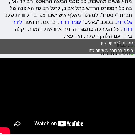
מתאוששים מהשבת, כל כוכבי הביצה התאספו הבוקר (א'),
בהיכל הספורט החדש בתל אביב, לרגל תצוגת האופנה של
חברת "קסטרו". למעלה מאלף איש ישבו וצפו בהוליוודית שלנו
גל גדות
, בכוכב "גאליס"
עומר דרור
, ובדוגמנית היפה
לירז
דרור
. על המוזיקה בתצוגה הייתה אחראית הזמרת דקלה,
ביחד עם הלהקה שלה. היה פאן.
כוכבת! © שוקה כהן
היפים בחבורה © שוקה כהן