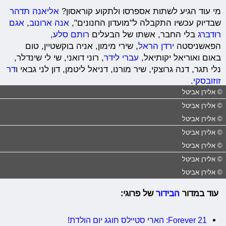
מי עוד הגיע לשתות אספרסו ולתקוע קוראסון?
אליאנה תדהר
שבדיוק עכשיו התקבלה ל"מועדון החנונים",
אנה ארונוב
,
אגם
רודברג
בלי החבר, אשתו של הבעלים
רותם סלע
,
הפאשניסטה
ירדן הראל
, שירי מימון, אניה בוקשטיין, טום
באום ואוריאל יקותיאל,
עברי לידר
, רוני דואני, שי לי שינדלר,
נלי תגר, דנה גרוצקי, שיר מורנו, דניאל ליטמן, דון לני גבאי ו
דר
זוזובסקי
.
© אלירן אביטל
© אלירן אביטל
© אלירן אביטל
© אלירן אביטל
© אלירן אביטל
© אלירן אביטל
© אלירן אביטל
עוד במדור
הבידור
של פרוגי:
Forever 21: הארי סטיילס חוגג יום הולדת!