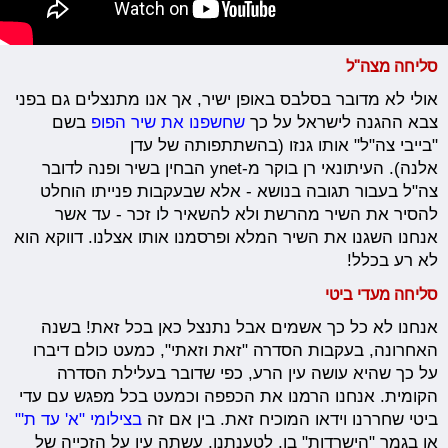
סליחה מצה"ל
אולי לא מדובר בסלבס באופן ישיר, אך אנו מתנצלים גם בפני
צבא ההגנה לישראל על כך
שחשפנו את שיר הפופ
בשם
"בייבי צה"ל" אותו גנזו (בהשתתפותה של עדן
אלנה). העיתונאי רן בוקר מ-ynet הבחין בשיר ופנה לדובר
צה"ל בעבור תגובה בנושא - אלא שבעקבות פנייתו הוחלט
להסיר את השיר מהרשת ולא להשאיר לו זכר - עד אשר
אנחנו השגנו את השיר המלא ופרסמנו אותו אצלנו. דווקא הוא
לא רע בכלל!
סליחה מעדי ביטי
אנחנו לא כל כך אשמים אבל נתנצל כאן בכל זאת! בשנה
האחרונה, בעקבות הסדרה "זאת וזאתי", כמעט כולם דיברו
על כך שהיא עושה עין הרע, כפי שדובר בעלילת הסדרה
הקומית. אנחנו הרמנו את הכפפה וכמעט בכל מפגש עם עדי
ביטי שחררנו וידאו המוכיח זאת. בין אם זה
בצילומי "א' עד ת'"
או בגמר "הישרדות" בו, לטענתנו, עשתה עין על הזכייה של