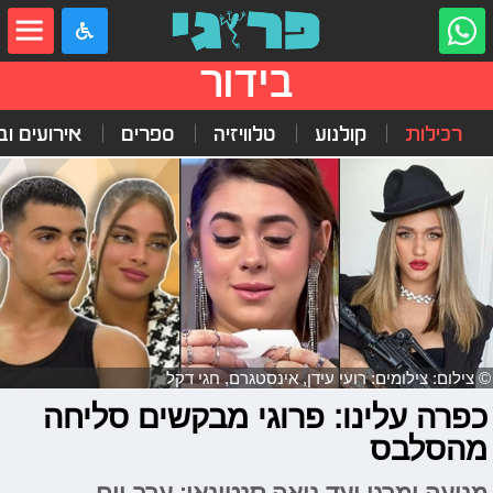
בידור
רכילות
קולנוע
טלוויזיה
ספרים
אירועים ובי
© צילום: צילומים: רועי עידן, אינסטגרם, חגי דקל
כפרה עלינו: פרוגי מבקשים סליחה
מהסלבס