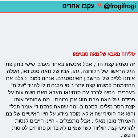
@frogifrogi
\\
עקבו אחרינו
סליחה מאבא של נואה סנטינאו
זה נשמע קצת הזוי, אבל איכשהו באחד מערבי שישי בתקופת
הגל הראשון של הקורונה, גרג, אביו של נואה סנטינאו, העלה
אותנו ללייב שלו בחשבון האינסטגרם. אנחנו כמובן ניצלנו את
ההזדמנות למשהו קצת יותר ג'וסי מלגרום לו להגיד "שלום"
בעברית. ניסינו לברר עם סנטינאו האבא האם השמועות על
פרידתו של נואה מבת הזוג אכן נכונות - מה שהותיר אותו
קצת חסר מילים ולסכם ב-"מה שנואה פרסם די אומר הכל"
והוא אף הוסיף שהוא לא מוסר מידע על חייו האישיים של בנו.
האמת? מובן מאליו, אבל מתנצלים - היינו חייבים לנסות
להרגיש קצת הוליווד כשהשמיים לא בדיוק פתוחים לטיסות
חופשי.