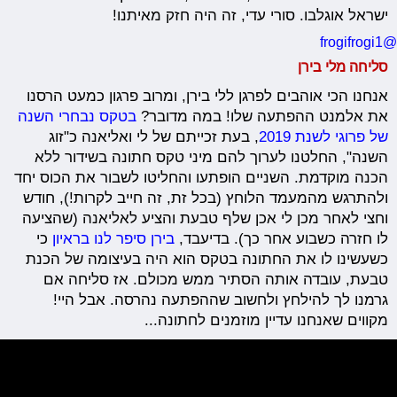
ישראל אוגלבו. סורי עדי, זה היה חזק מאיתנו!
@frogifrogi1
סליחה מלי בירן
אנחנו הכי אוהבים לפרגן ללי בירן, ומרוב פרגון כמעט הרסנו
את אלמנט ההפתעה שלו! במה מדובר?
בטקס נבחרי השנה
של פרוגי לשנת 2019
, בעת זכייתם של לי ואליאנה כ"זוג
השנה", החלטנו לערוך להם מיני טקס חתונה בשידור ללא
הכנה מוקדמת. השניים הופתעו והחליטו לשבור את הכוס יחד
ולהתרגש מהמעמד הלוחץ (בכל זת, זה חייב לקרות!), חודש
וחצי לאחר מכן לי אכן שלף טבעת והציע לאליאנה (שהציעה
לו חזרה כשבוע אחר כך). בדיעבד,
בירן סיפר לנו בראיון
כי
כשעשינו לו את החתונה בטקס הוא היה בעיצומה של הכנת
טבעת, עובדה אותה הסתיר ממש מכולם. אז סליחה אם
גרמנו לך להילחץ ולחשוב שההפתעה נהרסה. אבל היי!
מקווים שאנחנו עדיין מוזמנים לחתונה...