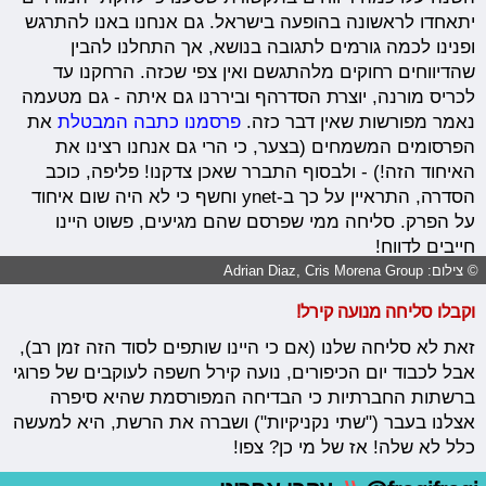
יתאחדו לראשונה בהופעה בישראל. גם אנחנו באנו להתרגש
ופנינו לכמה גורמים לתגובה בנושא, אך התחלנו להבין
שהדיווחים רחוקים מלהתגשם ואין צפי שכזה. הרחקנו עד
לכריס מורנה, יוצרת הסדרהף וביררנו גם איתה - גם מטעמה
נאמר מפורשות שאין דבר כזה.
פרסמנו כתבה המבטלת
את
הפרסומים המשמחים (בצער, כי הרי גם אנחנו רצינו את
האיחוד הזה!) - ולבסוף התברר שאכן צדקנו! פליפה, כוכב
הסדרה, התראיין על כך ב-ynet וחשף כי לא היה שום איחוד
על הפרק. סליחה ממי שפרסם שהם מגיעים, פשוט היינו
חייבים לדווח!
© צילום: Adrian Diaz, Cris Morena Group
וקבלו סליחה מנועה קירל!
זאת לא סליחה שלנו (אם כי היינו שותפים לסוד הזה זמן רב),
אבל לכבוד יום הכיפורים, נועה קירל חשפה לעוקבים של פרוגי
ברשתות החברתיות כי הבדיחה המפורסמת שהיא סיפרה
אצלנו בעבר ("שתי נקניקיות") ושברה את הרשת, היא למעשה
כלל לא שלה! אז של מי כן? צפו!