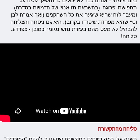
ביום אימתי - אנחנו כבר לא יכולים להתאפק. עלינו על
תחפושת 'פרוגה' (בהשראת ה'וואנזי' של הדמויות בסדרה)
ומעבר לזה שהיא שיגעה את כל השחקנים (ואף אמרה לבן
וטיי שהיא מפחדת שיפרדו בקרוב), היא גם ניסתה והצליחה
להבהיל לא מעט מהם בעזרת נחש מגומי וכמובן - צפרדע.
סליחה!
סליחה מהתקשורת
השנה עלו כמה דיווחים בתקשורת שטענו כי להקת "המורדים"