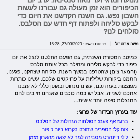
מנועה ומרגי ועד נואה סנטינאו: ערב יום
הכיפורים הוא זמן מעולה גם עבורנו לעשות
חשבון נפש. גם השנה הקדשנו את היום כדי
לבקש סליחה ולפתוח דף חדש עם הסלבס.
סולחים לנו?
משה אבוטבול
פרסום ראשון: 27/09/2020, 15:28
כמיטב המסורת השנתית, גם הפעם החלטנו לנצל את יום
כיפור כדי לבקש סליחה ומחילה מכל אותם סלבס
(והמעריצים) שהטרפנו במשך השנה. סליחה שצחקנו, פגענו,
חתמנו ביקורות שליליות על פרויקטים שלכם, עשינו כותרות
מפוצצות בעזרתכם, עשינו מנחוס ובאופן כללי לא עזבנו
אתכם לשנייה. אבל יש כמה כוכבים שאנחנו חייבים להם
התנצלות טיפה יותר אישית...
עוד בערוץ הבידור של פרוגי:
ברוגז אף פעם: הסולחות הגדולות של הסלבס
צום קל: הספרים שתוכלו לקרוא ביום כיפור
לילי ריינהרט מסבירה למה לא יצאה מהארון מזמן