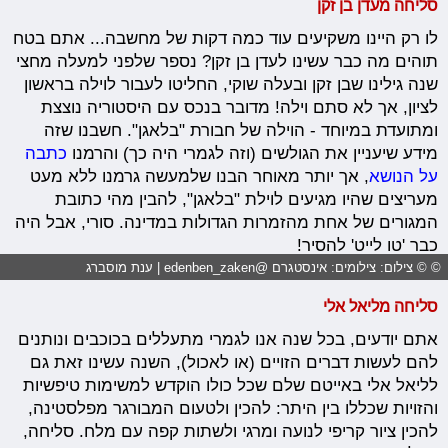
סליחה מעדן בן זקן
לו רק היינו משקיעים עוד כמה דקות של מחשבה... אתם בטח
תוהים מה כבר עשינו לעדן בן זקן? נספר שלפני למעלה מחצי
שנה גילינו שבן זקן ובעלה שוקי, החליטו לעבור לוילה בראשון
לציון, אך לא סתם וילה! מדובר בנכס עם היסטוריה נוצצת
ומתועדת במיוחד - הוילה של חבורת "בלאגן". חשבנו שזה
מידע שיעניין את הגולשים (וזה לגמרי היה כך) והרמנו
כתבה
על הנושא
, אך יותר מאוחר הבנו שלמעשה גרמנו ללא מעט
מעריצים שהיו מגיעים לוילת "בלאגן", להבין מהי כתובת
המגורים של אחת מהזמרות הגדולות במדינה. סורי, אבל היה
כבר 'טו לייט' להסיר!
© © צילום: צילומים: אינסטגרם @edenben_zaken | ענת מוסברג
סליחה מליאל אלי
אתם יודעים, בכל שנה אנו לגמרי מתעללים בכוכבים ונותנים
להם לעשות דברים הזויים (או לאכול), השנה עשינו זאת גם
לליאל אלי באייטם שלם שכל כולו הוקדש למשימות טיפשיות
והזויות שכללו בין היתר: להכין ולטעום המבורגר מפלסטינה,
להכין ציור קריפי לנועה ומרגי ולשתות קפה עם מלח. סליחה,