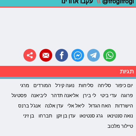
@frogifrogi
\\
עקבו אחרינו
תגיות
יום כיפור
סליחה
סליחות
נועה קירל
המורדים
מרגי
פרוגה
עדי ביטי
לי בירן
אליאנה תדהר
ליביאנה
פסטיגל
הישרדות
האח הגדול
ליאל אלי
עדן אלנה
אנג'ל ברנס
נואה סנטינאו
גרג סנטינאו
עדן בן זקן
תברחו
בן זיני
טיילור מלכוב