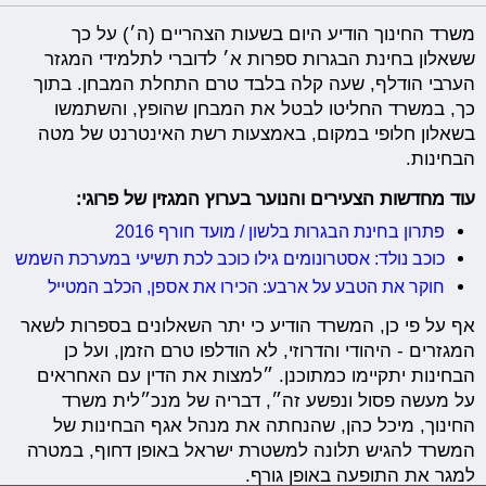
משרד החינוך הודיע היום בשעות הצהריים (ה׳) על כך
ששאלון בחינת הבגרות ספרות א׳ לדוברי לתלמידי המגזר
הערבי הודלף, שעה קלה בלבד טרם התחלת המבחן. בתוך
כך, במשרד החליטו לבטל את המבחן שהופץ, והשתמשו
בשאלון חלופי במקום, באמצעות רשת האינטרנט של מטה
הבחינות.
עוד מחדשות הצעירים והנוער בערוץ המגזין של פרוגי:
פתרון בחינת הבגרות בלשון / מועד חורף 2016
כוכב נולד: אסטרונומים גילו כוכב לכת תשיעי במערכת השמש
חוקר את הטבע על ארבע: הכירו את אספן, הכלב המטייל
אף על פי כן, המשרד הודיע כי יתר השאלונים בספרות לשאר
המגזרים - היהודי והדרוזי, לא הודלפו טרם הזמן, ועל כן
הבחינות יתקיימו כמתוכנן. ״למצות את הדין עם האחראים
על מעשה פסול ונפשע זה״, דבריה של מנכ״לית משרד
החינוך, מיכל כהן, שהנחתה את מנהל אגף הבחינות של
המשרד להגיש תלונה למשטרת ישראל באופן דחוף, במטרה
למגר את התופעה באופן גורף.