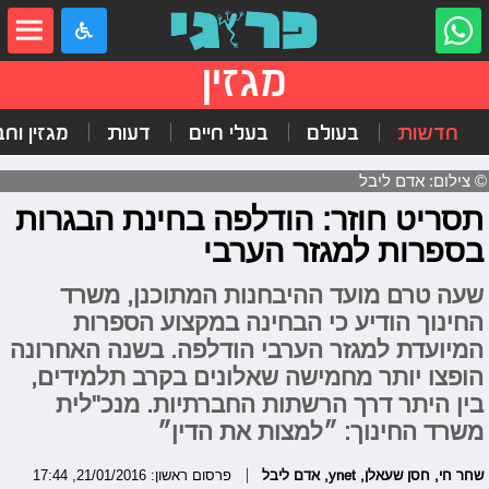
מגזין
חדשות
בעולם
בעלי חיים
דעות
מגזין וח
© צילום: אדם ליבל
תסריט חוזר: הודלפה בחינת הבגרות
בספרות למגזר הערבי
שעה טרם מועד ההיבחנות המתוכנן, משרד
החינוך הודיע כי הבחינה במקצוע הספרות
המיועדת למגזר הערבי הודלפה. בשנה האחרונה
הופצו יותר מחמישה שאלונים בקרב תלמידים,
בין היתר דרך הרשתות החברתיות. מנכ"לית
משרד החינוך: ״למצות את הדין״
שחר חי
,
חסן שעאלן
,
ynet
,
אדם ליבל
פרסום ראשון: 21/01/2016, 17:44