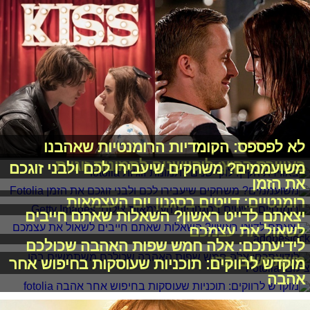
לא לפספס: הקומדיות הרומנטיות שאהבנו
באווירת הקיץ: לוקיישנים לתמונות זוגיות
משועממים? משחקים שיעבירו לכם ולבני זוגכם
את הזמן
רומנטיים: דייטים בסגנון יום העצמאות
יצאתם לדייט ראשון? השאלות שאתם חייבים
לשאול את עצמכם
לידיעתכם: אלה חמש שפות האהבה שכולכם
משתמשים בהן
מוקדש לרווקים: תוכניות שעוסקות בחיפוש אחר
אהבה