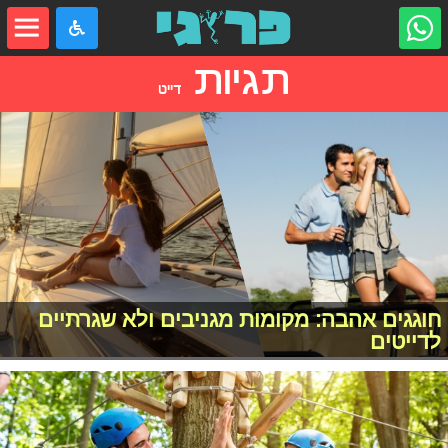
תגיות
דייט
חוגגים אהבה: מקומות מגניבים ולא שגרתיים
לדייטים