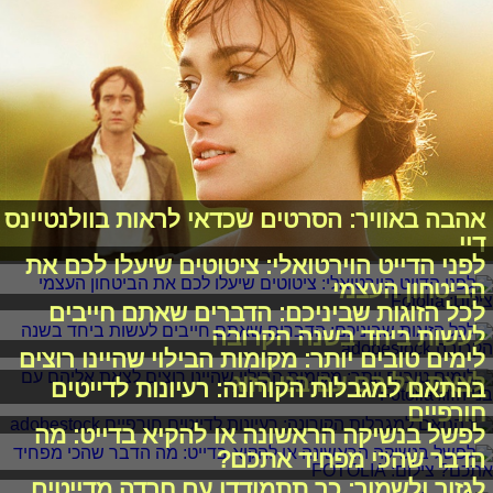
אהבה באוויר: הסרטים שכדאי לראות בוולנטיינס
דיי
לפני הדייט הוירטואלי: ציטוטים שיעלו לכם את
הביטחון העצמי
לכל הזוגות שביניכם: הדברים שאתם חייבים
לעשות ביחד בשנה הקרובה
לימים טובים יותר: מקומות הבילוי שהיינו רוצים
לצאת אליהם עם בני הזוג
בהתאם למגבלות הקורונה: רעיונות לדייטים
חורפיים
לפשל בנשיקה הראשונה או להקיא בדייט: מה
הדבר שהכי מפחיד אתכם?
לגזור ולשמור: כך תתמודדו עם חרדה מדייטים