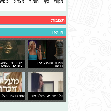
מקורי
כיף
הומור
מצחיק
כינויי
תגובות
ווידיאו
מאחורי הקלעים: טירה
חיית החושך - בעקבו
רדופה
הסיפורים הקסומים
טליה עובדיה - מעלים זיכרון
עומר נודלמן - מעלים 