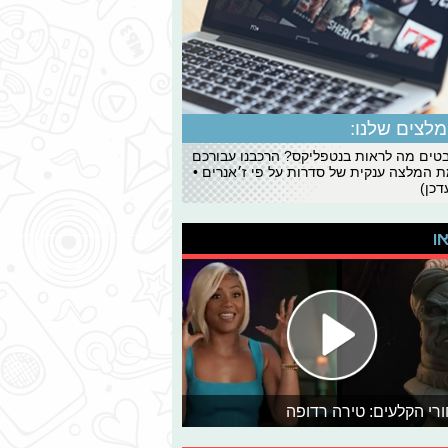
לצים שלנו:
ים מה לראות בנטפליקס? הרכבנו עבורכם
 המלצה ענקית של סדרות על פי ז׳אנרים •
כן)
או
רי הקלעים: טירה רדופה