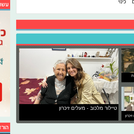
ם
כינוי
עשו
ת
טיילור מלכוב - מעלים זיכרון
זיכרון
הורד