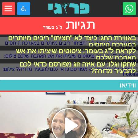
תגיות
ל"ג בעומר
באווירת החג: כיצד תשמרו על ה"אש" בזוגיות?
באווירת החג: כיצד לא "תציתו" ריבים מיותרים
במערכת היחסים
לקראת ל"ג בעומר: ציטוטים שיציתו את אש
האהבה שלכם
שחקו וגלו: עם איזה זוג מפורסם כדאי לכם
להבעיר מדורה?
ווידיאו