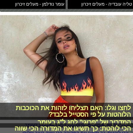
טליה עובדיה - מעלים זיכרון
עומר נודלמן - מעלים זיכרון
לחצו וגלו: האם תצליחו לזהות את הכוכבות
הלוהטות על פי הסטייל בלבד?
המדריך של "פרוגי" לחג ל"ג בעומר
הכי לוהטת: כך תשיגו את המדורה הכי שווה