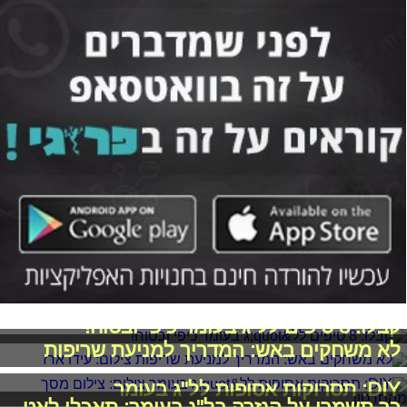
קבלו: 8 טיפים לל"ג בעומר כיפי ובטוח!
לא משחקים באש: המדריך למניעת שריפות
DIY: תסרוקות אסופות לל"ג בעומר