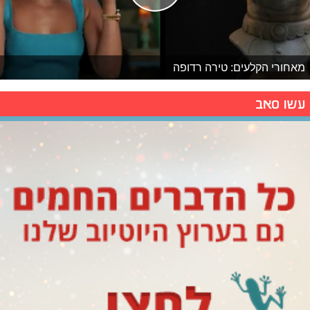
מאחורי הקלעים: טירה רדופה
עשו סאב