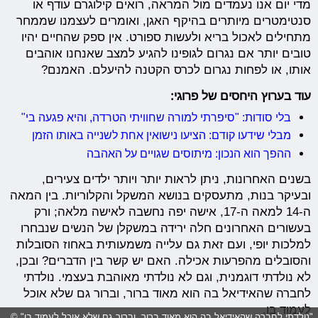
מדי יום אנו נעמדים מול המראה, רואים קילוגרם עודף או
סנטימטרים מיותרים בהיקף האגן, ואומרים לעצמנו שממחר
מתחילים לאכול בריא ולעשות ספורט. אין ספק שהחיים יהיו
טובים יותר אם נגרום לגופינו להגיע למצב שאנחנו אוהבים
אותו, או לפחות נגרום לכרס הקטנה להיעלם. האמנם?
עוד בערוץ היחסים של פרוגי:
בלי סודות: "סיפרתי למורה שחוויתי הטרדה, והיא פגעה בי"
מבלי שידעו קודם: הציעו נישואין אחת לשנייה באותו הזמן
ההפך הוא הנכון: מיתוסים שגויים על האהבה
בשנים האחרונות, ניתן לראות יותר ויותר ילדים צעירים,
ובעיקר בנות, מתעסקים בנושא המשקל והקלוריות. בין המאה
ה-14 למאה ה-17, אישה יפה נחשבה לאישה מלאה; ורק
בעשורים האחרונים חלה ירידה במשקלן של הנשים שנבחרו
למלכות יופי, ועם זאת גם עלייה משמעותית באחוז הסובלות
והסובלים מהפרעות אכילה. האם יש קשר בין הדברים? ובכן,
לא נולדתי דוגמנית, וגם לא נולדתי מאוהבת בעצמי. נולדתי
לחברה שהאידיאל בה הוא מאוד ברור, וברור גם שלא אוכל
לעמוד בו.
"נולדתי לחברה שהאידיאל בה הוא מאוד ברור, וברור גם שלא אוכל לעמוד בו" ©