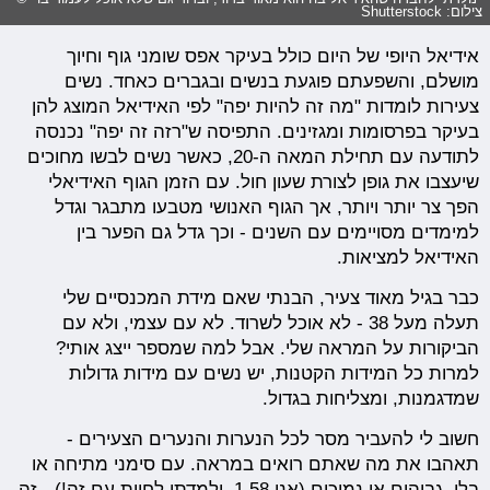
צילום: Shutterstock
אידיאל היופי של היום כולל בעיקר אפס שומני גוף וחיוך
מושלם, והשפעתם פוגעת בנשים ובגברים כאחד. נשים
צעירות לומדות "מה זה להיות יפה" לפי האידיאל המוצג להן
בעיקר בפרסומות ומגזינים. התפיסה ש"רזה זה יפה" נכנסה
לתודעה עם תחילת המאה ה-20, כאשר נשים לבשו מחוכים
שיעצבו את גופן לצורת שעון חול. עם הזמן הגוף האידיאלי
הפך צר יותר ויותר, אך הגוף האנושי מטבעו מתבגר וגדל
למימדים מסויימים עם השנים - וכך גדל גם הפער בין
האידיאל למציאות.
כבר בגיל מאוד צעיר, הבנתי שאם מידת המכנסיים שלי
תעלה מעל 38 - לא אוכל לשרוד. לא עם עצמי, ולא עם
הביקורות על המראה שלי. אבל למה שמספר ייצג אותי?
למרות כל המידות הקטנות, יש נשים עם מידות גדולות
שמדגמנות, ומצליחות בגדול.
חשוב לי להעביר מסר לכל הנערות והנערים הצעירים -
תאהבו את מה שאתם רואים במראה. עם סימני מתיחה או
בלי, גבוהים או נמוכים (אני 1.58, ולמדתי לחיות עם זה!) - זה