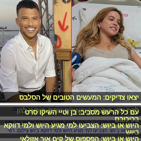
יצאו צדיקים: המעשים הטובים של הסלבס
לקח זמן: הצעות הנישואים שהכי חיכינו להן
עם כל הרעש מסביב: בן וטיי השיקו סרט
בכיכובם
היוש או ביוש: הצביעו למי מגיע היוש ולמי דווקא
ביוש
היוש או ביוש: הפספוס של קים אור אזולאי