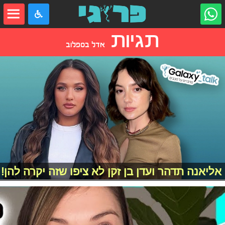
תגיות
אדל בספלוב
אליאנה תדהר ועדן בן זקן לא ציפו שזה יקרה להן!