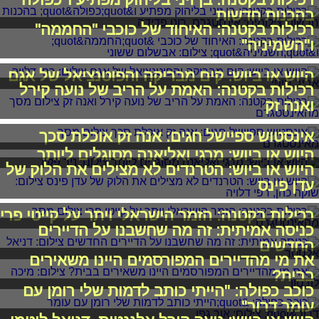
בהכנות חדשות
רכילות בקטנה: האיחוד של כוכבי "החממה"
ו"השמיניה"
היוש או ביוש: קים מבריקה והפוטנציאל של אגם
רכילות בקטנה: האמת על הריב של נועה קירל
ואנה זק
אינסטוש ספיישל חגים: אנה זק אוכלת סכך
היוש או ביוש: מרגי ואליאנה מסוגלים ליותר
היוש או ביוש: הטרנדים לא מצילים את הלוק של
עדן פינס
רכילות בקטנה: הזמר הישראלי ויתר על קייטי פרי
כניסה אמיתית: זה מה שחשבנו על הדיירים
החדשים
את מי מהדיירים המפורסמים היינו משאירים
בבית?
כוכב כפולה: "הייתי כותב לדמות שלי רומן עם
עומר דרור"