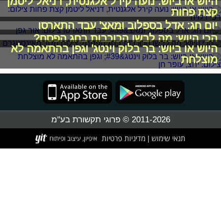
היוש או ביוש: נועה קירל אלגנטית, דניאל ליטמן
קצת פחות
יום חג: אדל בספלוב ומאצ' עבד התארסו
הכי היוש: מה לבשו הכוכבות בחג הפסח?
היוש או ביוש: בר בלוק וינטג' וגפן בהתאמה לא
מוצלחת
2011-2026 © פרוגי תקשורת בע"מ
תנאי שימוש
מדיניות פרטיות
|