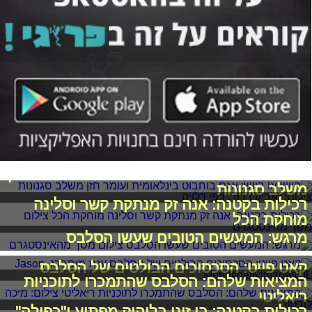
היוש או ביוש: אגם בוחבוט בינלאומית ועומר חזן
משלב סגנונות
רכילות בקטנה: אנה זק מנתקת קשר וסלינה
מוחקת הכל
מרגש: המעשים הטובים שעשו הסלבס
קאט פייט: הסכסוכים הבולטים של הסלבס
המציאות שלהם: הסלבס שהתמכרו לתוכניות
ריאליטי
רכילות בקטנה: בן זיני בליהוק מפתיע ו"כפולה"