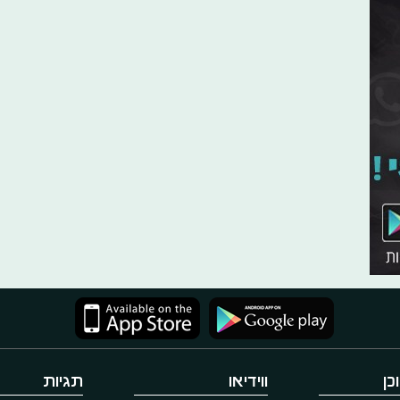
כן
ווידיאו
תגיות