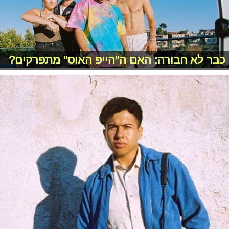
כבר לא חבורה: האם ה"הייפ האוס" מתפרקים?