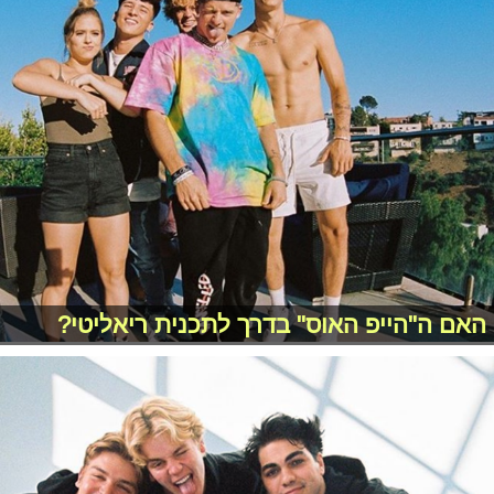
האם ה"הייפ האוס" בדרך לתכנית ריאליטי?