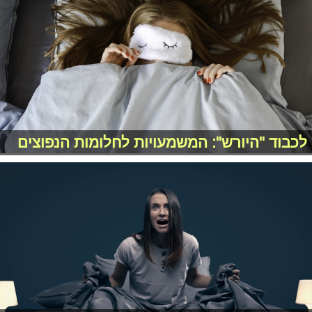
לכבוד "היורש": המשמעויות לחלומות הנפוצים