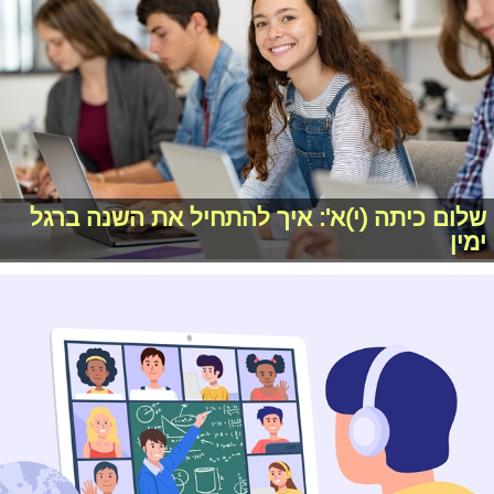
שלום כיתה (י)א': איך להתחיל את השנה ברגל
ימין