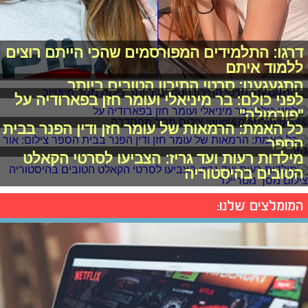
דרגו: התלמידים המפורסמים שהכי הייתם רוצים
ללמוד איתם
התגעגענו: סרטי התיכון הטובים ביותר
לפני כולם: בר מיניאלי ועומר חזן בפארודיה על
"פורמולה"
כל האמת: הרמאות של עומר חזן ודין הפנר בבית
הספר
מילדות רעות ועד גריז: הצביעו לסרטי הקאלט
הטובים בהיסטוריה
המומלצים שלנו: