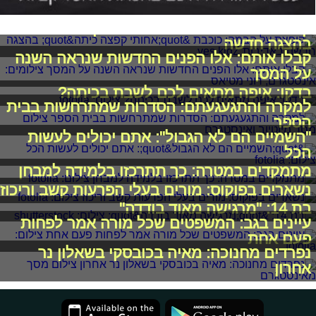
קופצת על הבמה: כוכבת "אחותי קפצה כיתה"
בהצגה חדשה
קבלו אותם: אלו הפנים החדשות שנראה השנה
על המסך
בדקו: איפה מתאים לכם לשבת בכיתה?
למקרה והתגעגעתם: הסדרות שמתרחשות בבית
הספר
"השמיים הם לא הגבול": אתם יכולים לעשות
הכל
מתמקדים במטרה: כך תתרכזו בלמידה למבחן
נשארים בפוקוס: מורים בעלי הפרעות קשב וריכוז
בת 14: "מרגישה מאוד בודדה"
עיינים בגב: המשפטים שכל מורה אמר לפחות
פעם אחת
נפרדים מחנוכה: מאיה בכובסקי בשאלון נר
אחרון