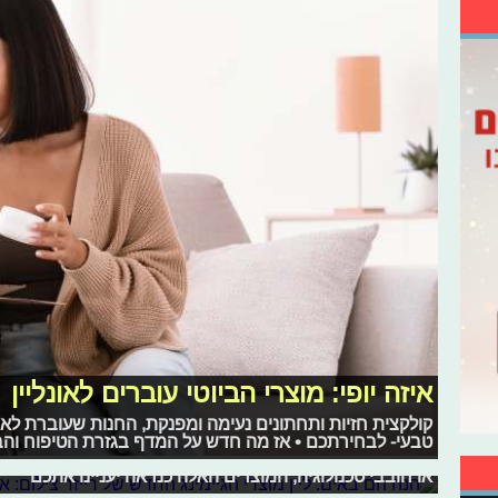
איזה יופי: מוצרי הביוטי עוברים לאונליין
קולקצית חזיות ותחתונים נעימה ומפנקת, החנות שעוברת לאונ
הנה הם באים: ליין מוצרי הגיימינג החדש
טבעי- לבחירתכם • אז מה חדש על המדף בגזרת הטיפוח והב
או חובבי טכנולוגיה, המוצרים האלה כנראה יעניינו אתכם