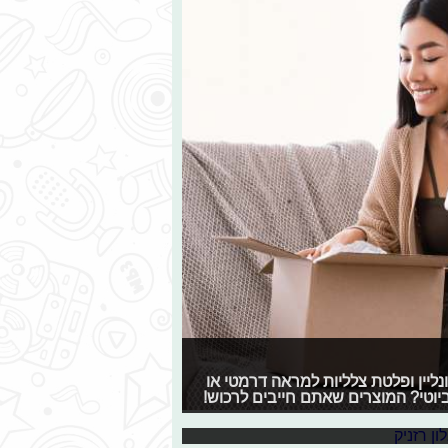
ליין ופלטת צלליות למראה דרמטי או
 של רייזר
יוטי? המוצרים שאתם חייבים לרכוש!
רשת באג משיקה בישראל קולקציית מוצרים חדשה של חברת Razer. אם אתם גיימרים, יוצרי תוכן